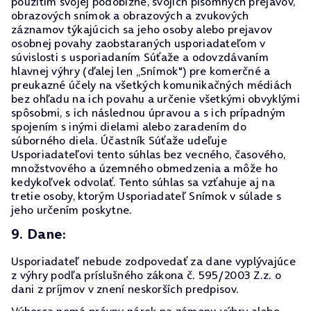
použitím svojej podobizne, svojich písomných prejavov,
obrazových snímok a obrazových a zvukových
záznamov týkajúcich sa jeho osoby alebo prejavov
osobnej povahy zaobstaraných usporiadateľom v
súvislosti s usporiadaním Súťaže a odovzdávaním
hlavnej výhry (ďalej len „Snímok") pre komerčné a
preukazné účely na všetkých komunikačných médiách
bez ohľadu na ich povahu a určenie všetkými obvyklými
spôsobmi, s ich následnou úpravou a s ich prípadným
spojením s inými dielami alebo zaradením do
súborného diela. Účastník Súťaže udeľuje
Usporiadateľovi tento súhlas bez vecného, časového,
množstvového a územného obmedzenia a môže ho
kedykoľvek odvolať. Tento súhlas sa vzťahuje aj na
tretie osoby, ktorým Usporiadateľ Snímok v súlade s
jeho určením poskytne.
9. Dane:
Usporiadateľ nebude zodpovedať za dane vyplývajúce
z výhry podľa príslušného zákona č. 595/2003 Z.z. o
dani z príjmov v znení neskorších predpisov.