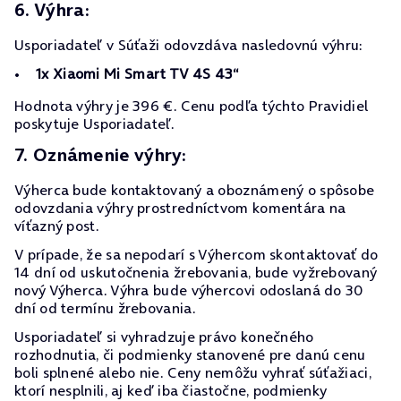
6. Výhra:
Usporiadateľ v Súťaži odovzdáva nasledovnú výhru:
1x Xiaomi Mi Smart TV 4S 43“
Hodnota výhry je 396 €. Cenu podľa týchto Pravidiel
poskytuje Usporiadateľ.
7. Oznámenie výhry:
Výherca bude kontaktovaný a oboznámený o spôsobe
odovzdania výhry prostredníctvom komentára na
víťazný post.
V prípade, že sa nepodarí s Výhercom skontaktovať do
14 dní od uskutočnenia žrebovania, bude vyžrebovaný
nový Výherca. Výhra bude výhercovi odoslaná do 30
dní od termínu žrebovania.
Usporiadateľ si vyhradzuje právo konečného
rozhodnutia, či podmienky stanovené pre danú cenu
boli splnené alebo nie. Ceny nemôžu vyhrať súťažiaci,
ktorí nesplnili, aj keď iba čiastočne, podmienky