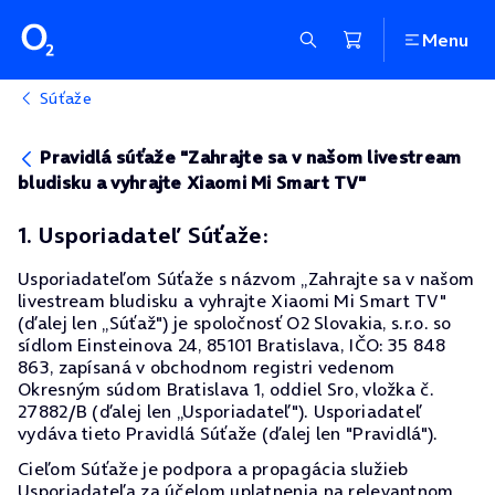
Menu
Súťaže
Pravidlá súťaže "Zahrajte sa v našom livestream
bludisku a vyhrajte Xiaomi Mi Smart TV"
1. Usporiadateľ Súťaže:
Usporiadateľom Súťaže s názvom „Zahrajte sa v našom
livestream bludisku a vyhrajte Xiaomi Mi Smart TV"
(ďalej len „Súťaž") je spoločnosť O2 Slovakia, s.r.o. so
sídlom Einsteinova 24, 85101 Bratislava, IČO: 35 848
863, zapísaná v obchodnom registri vedenom
Okresným súdom Bratislava 1, oddiel Sro, vložka č.
27882/B (ďalej len „Usporiadateľ"). Usporiadateľ
vydáva tieto Pravidlá Súťaže (ďalej len "Pravidlá").
Cieľom Súťaže je podpora a propagácia služieb
Usporiadateľa za účelom uplatnenia na relevantnom