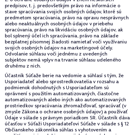
predpisov, t. j. predovšetkým právo na informácie o
stave spracúvania svojich osobných údajov, ktoré sú
predmetom spracúvania, právo na opravu nesprávnych
alebo neaktuálnych osobných údajov v priebehu
spracúvania, právo na likvidáciu osobných údajov, ak
bol splnený účel ich spracúvania, právo na základe
bezplatnej písomnej žiadosti namietať voči využívaniu
svojich osobných údajov na marketingové účely.
Odvolanie súhlasu voči jednému z uvedených
subjektov nemá vplyv na trvanie súhlasu udeleného
druhému z nich.
Účastník Súťaže berie na vedomie a súhlasí s tým, že
Usporiadateľ alebo sprostredkovatelia v rozsahu a
podmienok dohodnutých s Usporiadateľom sú
oprávnení s použitím automatizovaných, čiastočne
automatizovaných alebo iných ako automatizovaných
prostriedkov spracúvania zhromažďovať, spracúvať (v
zmysle Zákona o ochrane osobných údajov) a používať
Údaje v súlade s právnym poriadkom SR. Účastník dáva
účasťou v Súťaži Usporiadateľovi Súťaže v súlade s § 12
Občianskeho zákonníka súhlas s vyhotovením a