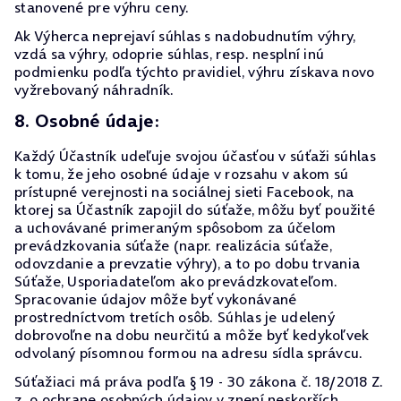
stanovené pre výhru ceny.
Ak Výherca neprejaví súhlas s nadobudnutím výhry,
vzdá sa výhry, odoprie súhlas, resp. nesplní inú
podmienku podľa týchto pravidiel, výhru získava novo
vyžrebovaný náhradník.
8. Osobné údaje:
Každý Účastník udeľuje svojou účasťou v súťaži súhlas
k tomu, že jeho osobné údaje v rozsahu v akom sú
prístupné verejnosti na sociálnej sieti Facebook, na
ktorej sa Účastník zapojil do súťaže, môžu byť použité
a uchovávané primeraným spôsobom za účelom
prevádzkovania súťaže (napr. realizácia súťaže,
odovzdanie a prevzatie výhry), a to po dobu trvania
Súťaže, Usporiadateľom ako prevádzkovateľom.
Spracovanie údajov môže byť vykonávané
prostredníctvom tretích osôb. Súhlas je udelený
dobrovoľne na dobu neurčitú a môže byť kedykoľvek
odvolaný písomnou formou na adresu sídla správcu.
Súťažiaci má práva podľa § 19 - 30 zákona č. 18/2018 Z.
z. o ochrane osobných údajov v znení neskorších