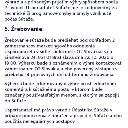
výhrad a s prípadným prijatím výhry spôsobom podľa
Pravidiel. Usporiadateľ Súťaže nie je zodpovedný za
technické či programové chyby a omyly vzniknuté
počas Súťaže.
5. Žrebovanie:
Žrebovanie súťaže bude prebiehať pod dohľadom 2
zamestnancov marketingového oddelenia
Usporiadateľa v sídle spoločnosti O2 Slovakia, s.r.o.,
Einsteinova 24, 851 01 Bratislava dňa 22. 10. 2020 o
19:00. Výhercu bude s oznámením o výhre kontaktovať
zamestnanec O2 Slovakia alebo poverený zástupca v
priebehu 14 pracovných dní od termínu žrebovania.
Výherca bude informovaný o výhre prostredníctvom
komentára k súťažnému postu, v ktorom bude
označený používateľským menom, s ktorým sa zapojil
do Súťaže.
Usporiadateľ má právo vyradiť Účastníka Súťaže v
prípade podozrenia z porušenia pravidiel Súťaže alebo
použitia neregulárnych postupov.