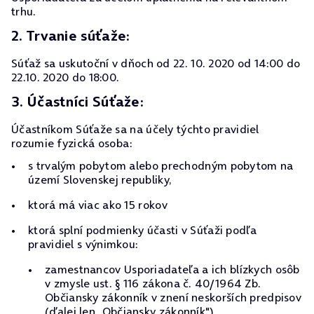
trhu.
2. Trvanie súťaže:
Súťaž sa uskutoční v dňoch od 22. 10. 2020 od 14:00 do
22.10. 2020 do 18:00.
3. Účastníci Súťaže:
Účastníkom Súťaže sa na účely týchto pravidiel
rozumie fyzická osoba:
s trvalým pobytom alebo prechodným pobytom na
území Slovenskej republiky,
ktorá má viac ako 15 rokov
ktorá splní podmienky účasti v Súťaži podľa
pravidiel s výnimkou:
zamestnancov Usporiadateľa a ich blízkych osôb
v zmysle ust. § 116 zákona č. 40/1964 Zb.
Občiansky zákonník v znení neskorších predpisov
(ďalej len „Občiansky zákonník"),