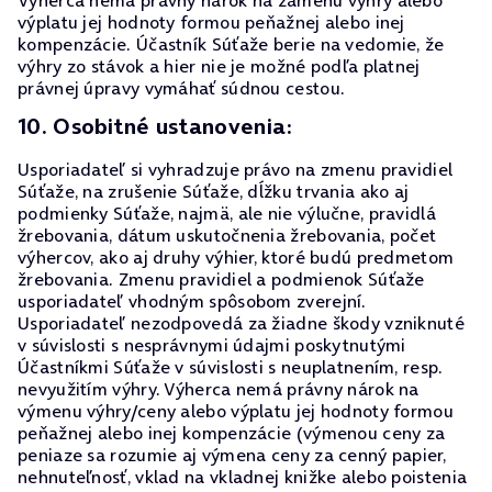
Výherca nemá právny nárok na zámenu výhry alebo
výplatu jej hodnoty formou peňažnej alebo inej
kompenzácie. Účastník Súťaže berie na vedomie, že
výhry zo stávok a hier nie je možné podľa platnej
právnej úpravy vymáhať súdnou cestou.
10. Osobitné ustanovenia:
Usporiadateľ si vyhradzuje právo na zmenu pravidiel
Súťaže, na zrušenie Súťaže, dĺžku trvania ako aj
podmienky Súťaže, najmä, ale nie výlučne, pravidlá
žrebovania, dátum uskutočnenia žrebovania, počet
výhercov, ako aj druhy výhier, ktoré budú predmetom
žrebovania. Zmenu pravidiel a podmienok Súťaže
usporiadateľ vhodným spôsobom zverejní.
Usporiadateľ nezodpovedá za žiadne škody vzniknuté
v súvislosti s nesprávnymi údajmi poskytnutými
Účastníkmi Súťaže v súvislosti s neuplatnením, resp.
nevyužitím výhry. Výherca nemá právny nárok na
výmenu výhry/ceny alebo výplatu jej hodnoty formou
peňažnej alebo inej kompenzácie (výmenou ceny za
peniaze sa rozumie aj výmena ceny za cenný papier,
nehnuteľnosť, vklad na vkladnej knižke alebo poistenia