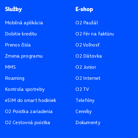
Pätička stránky
Služby
E-shop
Mobilná aplikácia
O2 Paušál
Dobitie kreditu
O2 Fér na faktúru
Prenos čísla
O2 Voľnosť
Zmena programu
O2 Dátovka
MMS
O2 Junior
Roaming
O2 Internet
Kontrola spotreby
O2 TV
eSIM do smart hodiniek
Telefóny
O2 Poistka zariadenia
Cenníky
O2 Cestovná poistka
Dokumenty