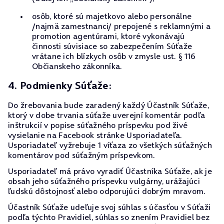
osôb, ktoré sú majetkovo alebo personálne
/najmä zamestnanci/ prepojené s reklamnými a
promotion agentúrami, ktoré vykonávajú
činnosti súvisiace so zabezpečením Súťaže
vrátane ich blízkych osôb v zmysle ust. § 116
Občianskeho zákonníka.
4. Podmienky Súťaže:
Do žrebovania bude zaradený každý Účastník Súťaže,
ktorý v dobe trvania súťaže uverejní komentár podľa
inštrukcií v popise súťažného príspevku pod živé
vysielanie na Facebook stránke Usporiadateľa.
Usporiadateľ vyžrebuje 1 víťaza zo všetkých súťažných
komentárov pod súťažným príspevkom.
Usporiadateľ má právo vyradiť Účastníka Súťaže, ak je
obsah jeho súťažného príspevku vulgárny, urážajúci
ľudskú dôstojnosť alebo odporujúci dobrým mravom.
Účastník Súťaže udeľuje svoj súhlas s účasťou v Súťaži
podľa týchto Pravidiel, súhlas so znením Pravidiel bez