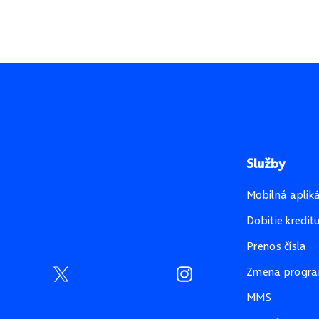
Služby
Mobilná aplik
Dobitie kredit
Prenos čísla
Zmena progr
MMS