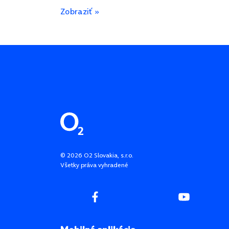
Zobraziť »
Pätička stránky
©
2026
O2 Slovakia, s.r.o.
Všetky práva vyhradené