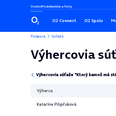
Osobné
Podnikatelia a firmy
O2 Connect
O2 Spolu
Mo
Podpora
Súťaže
Výhercovia súť
Výhercovia súťaže "Ktorý kamoš má stá
Výherca
Katarína Pilipčuková