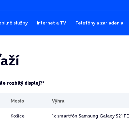
bilné služby
Internet a TV
Telefóny a zariadenia
aží
le rozbitý displej?"
Mesto
Výhra
Košice
1x smartfón Samsung Galaxy S21 F