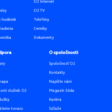
O2 Internet
reby
O2 TV
 hodiniek
Telefóny
riadenia
Cenníky
oistka
Dokumenty
dpora
O spoločnosti
ory
Spoločnosť O2
Kontakty
mapa
Napíšte nám
sti služieb O2
Magazín Sóda
lužby
Kariéra
átenie tovaru
Súťaže