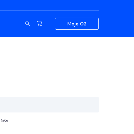
Moje O2
E 5G