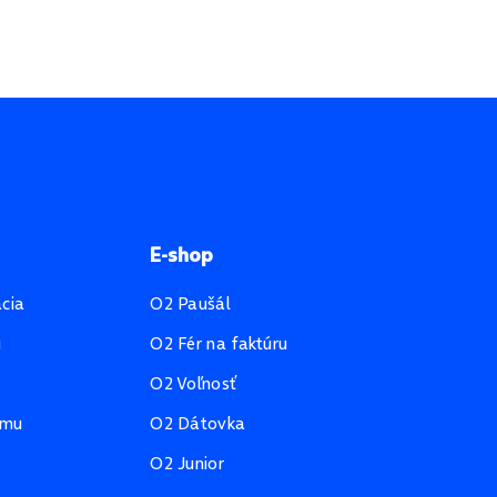
E-shop
ácia
O2 Paušál
u
O2 Fér na faktúru
O2 Voľnosť
amu
O2 Dátovka
O2 Junior