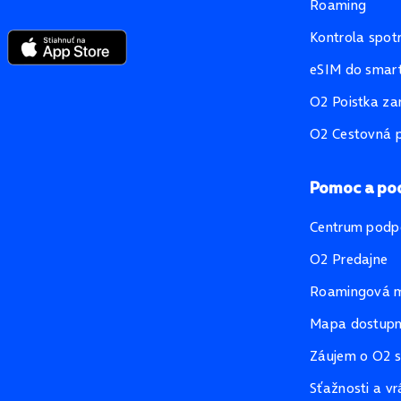
Roaming
Kontrola spot
eSIM do smart
O2 Poistka za
O2 Cestovná p
Pomoc a po
Centrum podp
O2 Predajne
Roamingová 
Mapa dostupno
Záujem o O2 s
Sťažnosti a vr