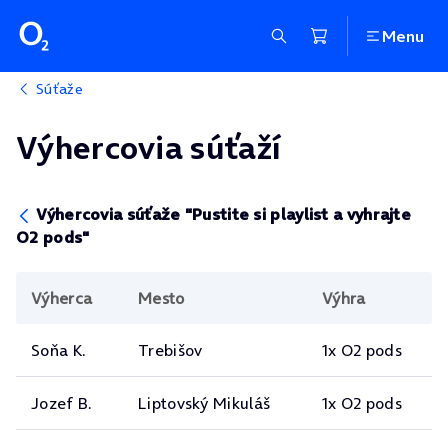
Menu
Súťaže
Výhercovia súťaží
Výhercovia súťaže "Pustite si playlist a vyhrajte
O2 pods"
Výherca
Mesto
Výhra
Soňa K.
Trebišov
1x O2 pods
Jozef B.
Liptovský Mikuláš
1x O2 pods