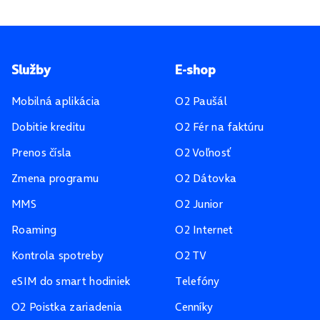
Pätička stránky
Služby
E-shop
Mobilná aplikácia
O2 Paušál
Dobitie kreditu
O2 Fér na faktúru
Prenos čísla
O2 Voľnosť
Zmena programu
O2 Dátovka
MMS
O2 Junior
Roaming
O2 Internet
Kontrola spotreby
O2 TV
eSIM do smart hodiniek
Telefóny
O2 Poistka zariadenia
Cenníky