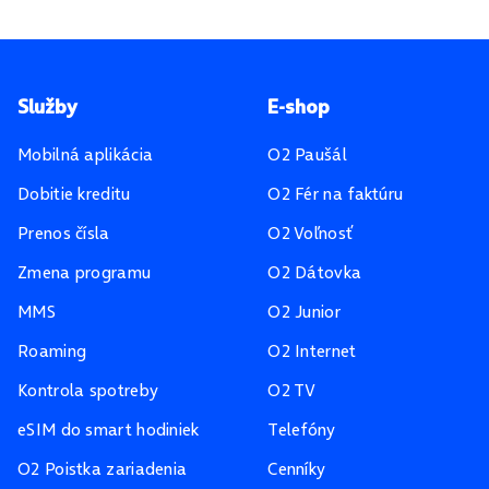
Pätička stránky
Služby
E-shop
Mobilná aplikácia
O2 Paušál
Dobitie kreditu
O2 Fér na faktúru
Prenos čísla
O2 Voľnosť
Zmena programu
O2 Dátovka
MMS
O2 Junior
Roaming
O2 Internet
Kontrola spotreby
O2 TV
eSIM do smart hodiniek
Telefóny
O2 Poistka zariadenia
Cenníky