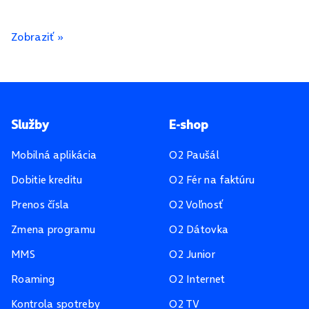
Zobraziť »
Pätička stránky
Služby
E-shop
Mobilná aplikácia
O2 Paušál
Dobitie kreditu
O2 Fér na faktúru
Prenos čísla
O2 Voľnosť
Zmena programu
O2 Dátovka
MMS
O2 Junior
Roaming
O2 Internet
Kontrola spotreby
O2 TV