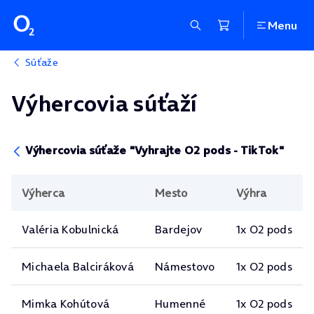
Menu
Súťaže
Výhercovia súťaží
Výhercovia súťaže "Vyhrajte O2 pods - TikTok"
Výherca
Mesto
Výhra
Valéria Kobulnická
Bardejov
1x O2 pods
Michaela Balciráková
Námestovo
1x O2 pods
Mimka Kohútová
Humenné
1x O2 pods