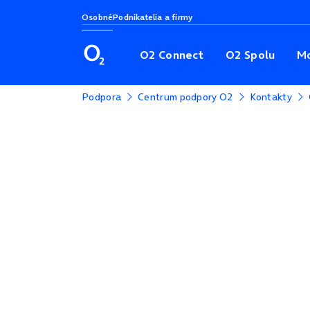
Osobné
Podnikatelia a firmy
O2 Connect
O2 Spolu
Mo
Podpora
Centrum podpory O2
Kontakty