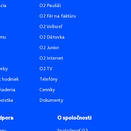
ácia
O2 Paušál
u
O2 Fér na faktúru
O2 Voľnosť
amu
O2 Dátovka
O2 Junior
O2 Internet
reby
O2 TV
 hodiniek
Telefóny
riadenia
Cenníky
oistka
Dokumenty
dpora
O spoločnosti
ory
Spoločnosť O2