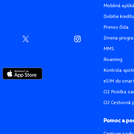
Mobilná aplik
Dobitie kredit
Prenos čísla
Zmena progr
MMS
Roaming
Kontrola spot
eSIM do smart
O2 Poistka za
O2 Cestovná p
Pomoc a po
Centrum podp