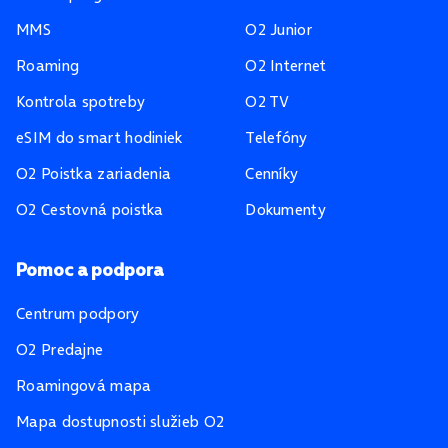
MMS
O2 Junior
Roaming
O2 Internet
Kontrola spotreby
O2 TV
eSIM do smart hodiniek
Telefóny
O2 Poistka zariadenia
Cenníky
O2 Cestovná poistka
Dokumenty
Pomoc a podpora
Centrum podpory
O2 Predajne
Roamingová mapa
Mapa dostupnosti služieb O2