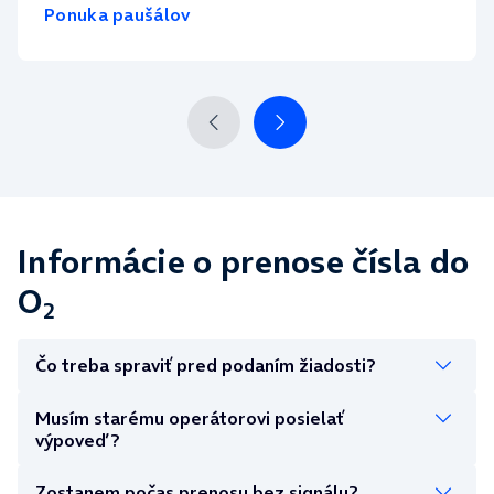
Ponuka paušálov
Informácie o prenose čísla do
O
2
Čo treba spraviť pred podaním žiadosti?
Musím starému operátorovi posielať
výpoveď?
Zostanem počas prenosu bez signálu?