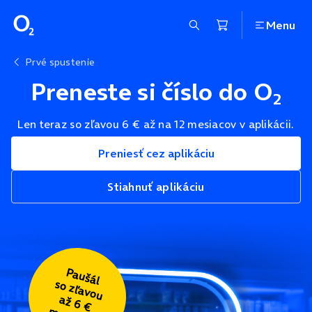
Menu
Prvé spustenie
Preneste si číslo do O
2
Len teraz so zľavou 6 € až na 12 mesiacov v aplikácii.
Preniesť cez aplikáciu
Stiahnuť aplikáciu
Paušál
so zľavou
až
6 €