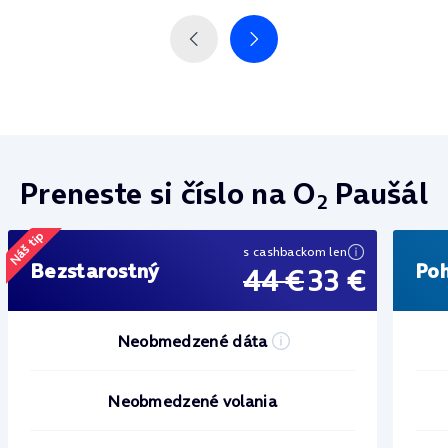
Preneste si číslo na O
Paušál
2
Náš tip
s cashbackom len
Bezstarostný
Po
44 €
33 €
Neobmedzené dáta
Neobmedzené volania