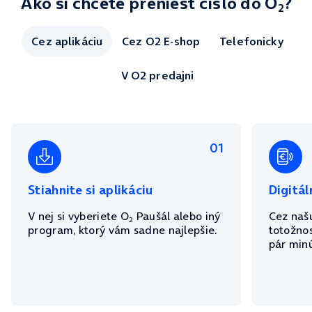
Ako si chcete preniesť číslo do O
?
2
Stiahnite si aplikáciu
Digitál
V nej si vyberiete O
Paušál alebo iný
Cez našu
2
program, ktorý vám sadne najlepšie.
totožnos
pár minú