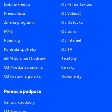
Dobitie kreditu
O2 Fér na faktúru
Prenos čísla
O2 Voľnosť
Zmena programu
O2 Dátovka
MMS
O2 Junior
Roaming
O2 Internet
Kontrola spotreby
O2 TV
eSIM do smart hodiniek
Telefóny
O2 Poistka zariadenia
Cenníky
O2 Cestovná poistka
Dokumenty
Pomoc a podpora
Centrum podpory
O2 Predajne