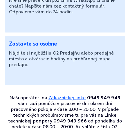
Nie sme práve k dispozícii na WhatsApp či online
chate? Napíšte nám cez kontaktný formulár.
Odpovieme vám do 24 hodín.
Zastavte sa osobne
Nájdite si najbližšiu O2 Predajňu alebo predajné
miesto a otváracie hodiny na prehľadnej mape
predajní.
Naši operátori na
Zákazníckej linke
0949 949 949
vám radi pomôžu v pracovné dni okrem dní
pracovného pokoja v čase 8:00 – 20:00. V prípade
technických problémov sme tu pre vás na
Linke
technickej podpory 0949 949 966
od pondelka do
nedele v čase 08:00 – 20:00. Ak voláte z čísla O2,