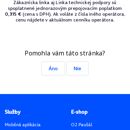
Zákaznícka linka aj Linka technickej podpory sú
spoplatnené jednorazovým prepojovacím poplatkom
0,315 €
(cena s DPH). Ak voláte z čísla iného operátora,
cenu nájdete v aktuálnom cenníku operátora.
Pomohla vám táto stránka?
Áno
Nie
Pätička stránky
Služby
E-shop
Mobilná aplikácia
O2 Paušál