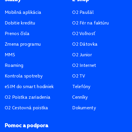
Mobilná aplikácia
O2 Paušál
Dobitie kreditu
O2 Fér na faktúru
Prenos čísla
O2 Voľnosť
Zmena programu
O2 Dátovka
MMS
O2 Junior
Roaming
O2 Internet
Kontrola spotreby
O2 TV
eSIM do smart hodiniek
Telefóny
O2 Poistka zariadenia
Cenníky
O2 Cestovná poistka
Dokumenty
Pomoc a podpora