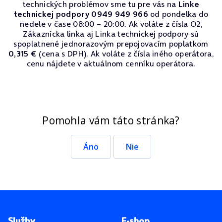
technických problémov sme tu pre vás na
Linke
technickej podpory 0949 949 966
od pondelka do
nedele v čase 08:00 – 20:00. Ak voláte z čísla O2,
Zákaznícka linka aj Linka technickej podpory sú
spoplatnené jednorazovým prepojovacím poplatkom
0,315 €
(cena s DPH). Ak voláte z čísla iného operátora,
cenu nájdete v aktuálnom cenníku operátora.
Pomohla vám táto stránka?
Áno
Nie
Pätička stránky
Služby
E-shop