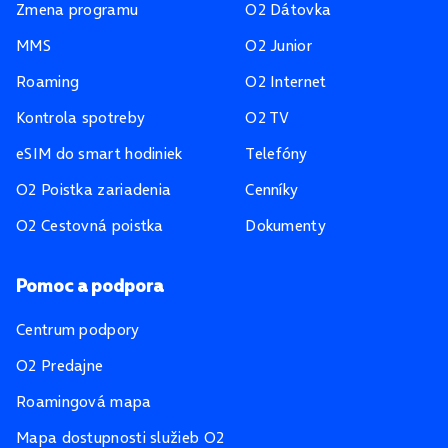
Zmena programu
O2 Dátovka
MMS
O2 Junior
Roaming
O2 Internet
Kontrola spotreby
O2 TV
eSIM do smart hodiniek
Telefóny
O2 Poistka zariadenia
Cenníky
O2 Cestovná poistka
Dokumenty
Pomoc a podpora
Centrum podpory
O2 Predajne
Roamingová mapa
Mapa dostupnosti služieb O2