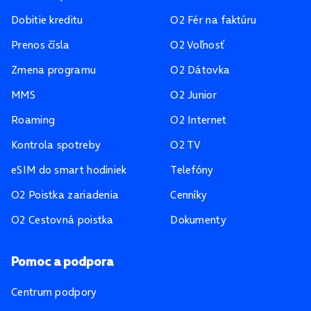
Dobitie kreditu
O2 Fér na faktúru
Prenos čísla
O2 Voľnosť
Zmena programu
O2 Dátovka
MMS
O2 Junior
Roaming
O2 Internet
Kontrola spotreby
O2 TV
eSIM do smart hodiniek
Telefóny
O2 Poistka zariadenia
Cenníky
O2 Cestovná poistka
Dokumenty
Pomoc a podpora
Centrum podpory