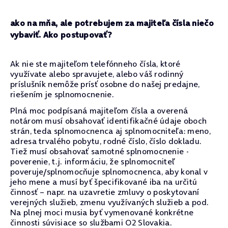
ako na mňa, ale potrebujem za majiteľa čísla niečo
vybaviť. Ako postupovať?
Ak nie ste majiteľom telefónneho čísla, ktoré
využívate alebo spravujete, alebo váš rodinný
príslušník nemôže prísť osobne do našej predajne,
riešením je splnomocnenie.
Plná moc podpísaná majiteľom čísla a overená
notárom musí obsahovať identifikačné údaje oboch
strán, teda splnomocnenca aj splnomocniteľa: meno,
adresa trvalého pobytu, rodné číslo, číslo dokladu.
Tiež musí obsahovať samotné splnomocnenie -
poverenie, t.j. informáciu, že splnomocniteľ
poveruje/splnomocňuje splnomocnenca, aby konal v
jeho mene a musí byť špecifikované iba na určitú
činnosť – napr. na uzavretie zmluvy o poskytovaní
verejných služieb, zmenu využívaných služieb a pod.
Na plnej moci musia byť vymenované konkrétne
činnosti súvisiace so službami O2 Slovakia.