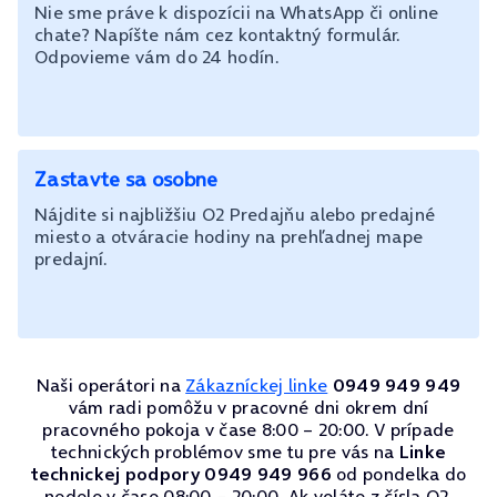
Nie sme práve k dispozícii na WhatsApp či online
chate? Napíšte nám cez kontaktný formulár.
Odpovieme vám do 24 hodín.
Zastavte sa osobne
Nájdite si najbližšiu O2 Predajňu alebo predajné
miesto a otváracie hodiny na prehľadnej mape
predajní.
Naši operátori na
Zákazníckej linke
0949 949 949
vám radi pomôžu v pracovné dni okrem dní
pracovného pokoja v čase 8:00 – 20:00. V prípade
technických problémov sme tu pre vás na
Linke
technickej podpory 0949 949 966
od pondelka do
nedele v čase 08:00 – 20:00. Ak voláte z čísla O2,