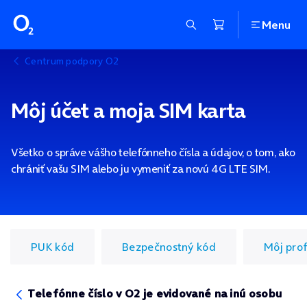
Menu
Centrum podpory O2
Môj účet a moja SIM karta
Všetko o správe vášho telefónneho čísla a údajov, o tom, ako
chrániť vašu SIM alebo ju vymeniť za novú 4G LTE SIM.
PUK kód
Bezpečnostný kód
Môj prof
Telefónne číslo v O2 je evidované na inú osobu