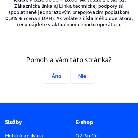
Zákaznícka linka aj Linka technickej podpory sú
spoplatnené jednorazovým prepojovacím poplatkom
0,315 €
(cena s DPH). Ak voláte z čísla iného operátora,
cenu nájdete v aktuálnom cenníku operátora.
Pomohla vám táto stránka?
Áno
Nie
Pätička stránky
Služby
E-shop
Mobilná aplikácia
O2 Paušál