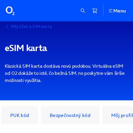
Menu
Môj účet a SIM karta
eSIM karta
Klasická SIM karta dostáva novú podobou. Virtuálna eSIM
od O2 dokáže to isté, čo bežná SIM, no poskytne vám širšie
možnosti využitia.
PUK kód
Bezpečnostný kód
Môj profil