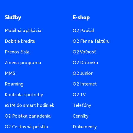
Pätička stránky
Služby
E-shop
Mobilná aplikácia
O2 Paušál
Dobitie kreditu
O2 Fér na faktúru
Prenos čísla
O2 Voľnosť
Zmena programu
O2 Dátovka
MMS
O2 Junior
Roaming
O2 Internet
Kontrola spotreby
O2 TV
eSIM do smart hodiniek
Telefóny
O2 Poistka zariadenia
Cenníky
O2 Cestovná poistka
Dokumenty