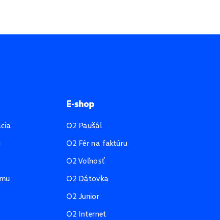
E-shop
ácia
O2 Paušál
u
O2 Fér na faktúru
O2 Voľnosť
amu
O2 Dátovka
O2 Junior
O2 Internet