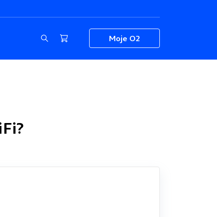
Moje O2
Fi?