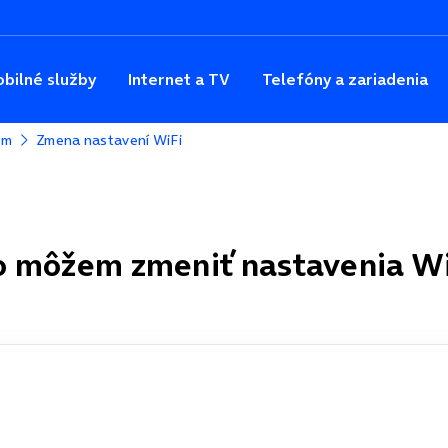
bilné služby
Internet a TV
Telefóny a zariadenia
om
Zmena nastavení WiFi
o môžem zmeniť nastavenia Wi