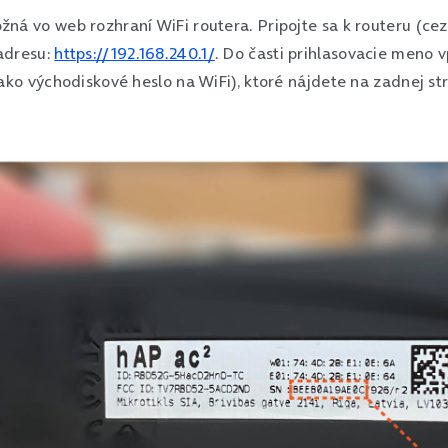
ná vo web rozhraní WiFi routera. Pripojte sa k routeru (ce
adresu:
https://192.168.240.1/
. Do časti prihlasovacie meno v
 ako východiskové heslo na WiFi), ktoré nájdete na zadnej st