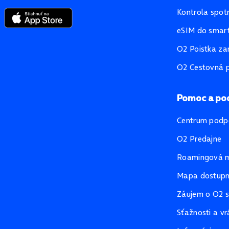
Kontrola spot
eSIM do smart
O2 Poistka za
O2 Cestovná p
Pomoc a po
Centrum podp
O2 Predajne
Roamingová 
Mapa dostupno
Záujem o O2 s
Sťažnosti a vr