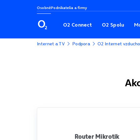
Osobné
Podnikatelia a firmy
O2 Connect
O2 Spolu
Mo
Internet a TV
Podpora
O2 Internet vzduch
Ak
Router Mikrotik