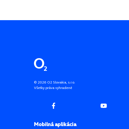
Pätička stránky
©
2026
O2 Slovakia, s.r.o.
Všetky práva vyhradené
Mobilná aplikácia