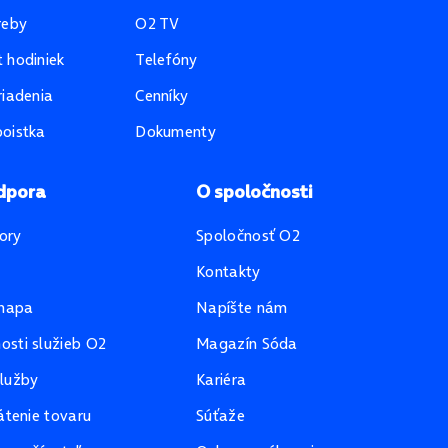
reby
O2 TV
 hodiniek
Telefóny
riadenia
Cenníky
oistka
Dokumenty
dpora
O spoločnosti
ory
Spoločnosť O2
Kontakty
mapa
Napíšte nám
sti služieb O2
Magazín Sóda
lužby
Kariéra
átenie tovaru
Súťaže