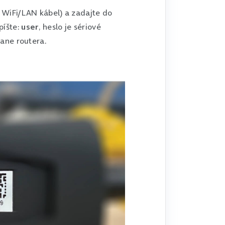
z WiFi/LAN kábel) a zadajte do
píšte:
user
, heslo je sériové
rane routera.