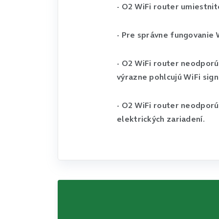
- O2 WiFi router umiestnit
- Pre správne fungovanie 
- O2 WiFi router neodporúč
výrazne pohlcujú WiFi sign
- O2 WiFi router neodporú
elektrických zariadení.