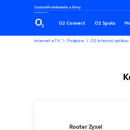
Osobné
Podnikatelia a firmy
O2 Connect
O2 Spolu
Mo
Internet a TV
Podpora
O2 Internet optikou
K
Router Zyxel