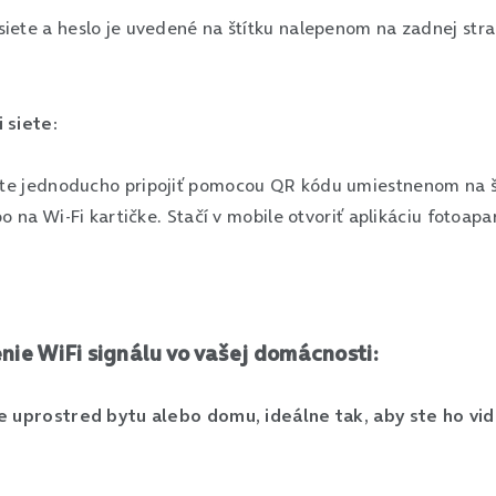
ete a heslo je uvedené na štítku nalepenom na zadnej stra
 siete:
iete jednoducho pripojiť pomocou QR kódu umiestnenom na 
o na Wi-Fi kartičke. Stačí v mobile otvoriť aplikáciu fotoapa
enie WiFi signálu vo vašej domácnosti:
e uprostred bytu alebo domu, ideálne tak, aby ste ho vid