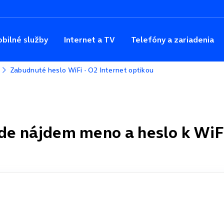
bilné služby
Internet a TV
Telefóny a zariadenia
Zabudnuté heslo WiFi - O2 Internet optikou
de nájdem meno a heslo k WiF