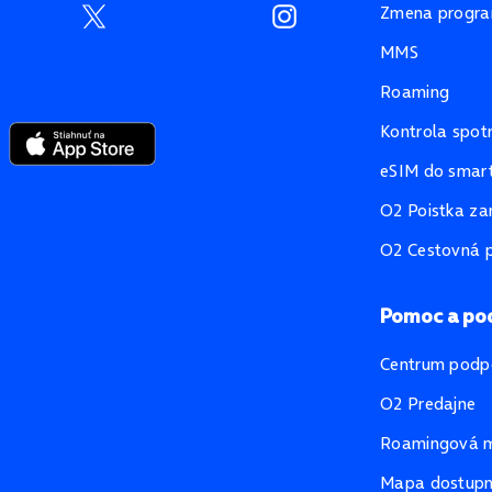
Zmena progr
MMS
Roaming
Kontrola spot
eSIM do smart
O2 Poistka za
O2 Cestovná p
Pomoc a po
Centrum podp
O2 Predajne
Roamingová 
Mapa dostupno