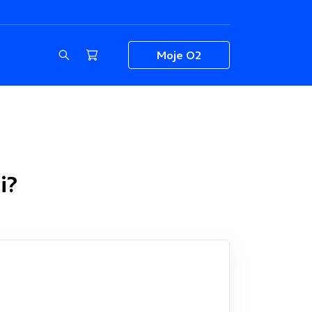
Moje O2
i?