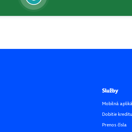
Služby
Mobilná aplik
Dobitie kredit
Prenos čísla