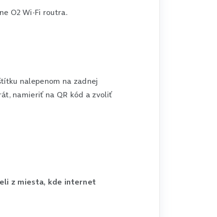
ne O2 Wi-Fi routra.
štítku nalepenom na zadnej
rát, namieriť na QR kód a zvoliť
eli z miesta, kde internet