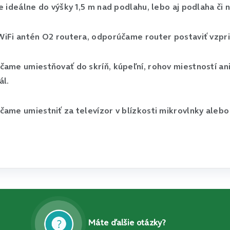
e ideálne do výšky 1,5 m nad podlahu, lebo aj podlaha či 
WiFi antén O2 routera, odporúčame router postaviť vzpr
ame umiestňovať do skríň, kúpeľní, rohov miestností ani
ál.
čame umiestniť za televízor v blízkosti mikrovlnky aleb
Máte ďalšie otázky?