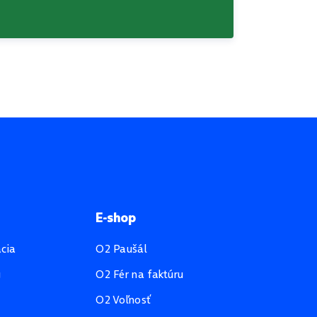
E-shop
ácia
O2 Paušál
u
O2 Fér na faktúru
O2 Voľnosť