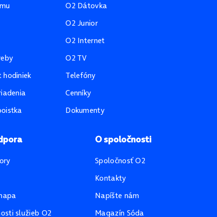
amu
O2 Dátovka
O2 Junior
O2 Internet
reby
O2 TV
 hodiniek
Telefóny
riadenia
Cenníky
oistka
Dokumenty
dpora
O spoločnosti
ory
Spoločnosť O2
Kontakty
mapa
Napíšte nám
sti služieb O2
Magazín Sóda