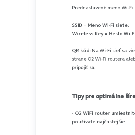
Prednastavené meno Wi-Fi si
SSID = Meno Wi-Fi siete:
Wireless Key = Heslo Wi-Fi
QR kód:
Na Wi-Fi sieť sa v
strane O2 Wi-Fi routera aleb
pripojiť sa.
Tipy pre optimálne šír
- O2 WiFi router umiestnit
používate najčastejšie.