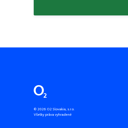
Pätička stránky
©
2026
O2 Slovakia, s.r.o.
Všetky práva vyhradené