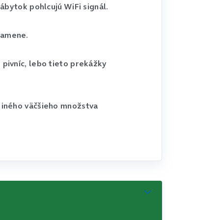
nábytok pohlcujú WiFi signál.
iamene.
 pivníc, lebo tieto prekážky
o iného väčšieho množstva