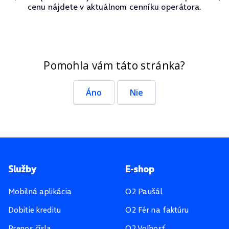
cenu nájdete v aktuálnom cenníku operátora.
Pomohla vám táto stránka?
Áno
Nie
Pätička stránky
Služby
E-shop
Mobilná aplikácia
O2 Paušál
Dobitie kreditu
O2 Fér na faktúru
Prenos čísla
O2 Voľnosť