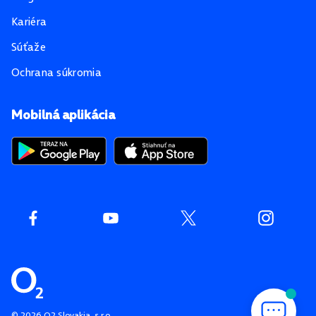
Kariéra
Súťaže
Ochrana súkromia
Mobilná aplikácia
©
2026
O2 Slovakia, s.r.o.