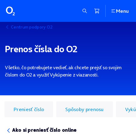
Menu
Centrum podpory O2
Prenos čísla do O2
Všetko, čo potrebujete vedieť, ak chcete prejsť so svojim
číslom do O2 a využiť Vykúpenie z viazanosti.
Preniesť číslo
Spôsoby prenosu
Vykú
Ako si preniesť číslo online