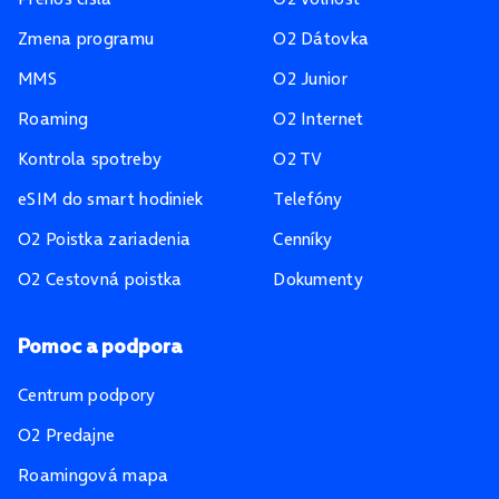
Zmena programu
O2 Dátovka
MMS
O2 Junior
Roaming
O2 Internet
Kontrola spotreby
O2 TV
eSIM do smart hodiniek
Telefóny
O2 Poistka zariadenia
Cenníky
O2 Cestovná poistka
Dokumenty
Pomoc a podpora
Centrum podpory
O2 Predajne
Roamingová mapa