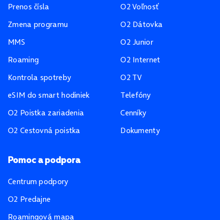
Prenos čísla
O2 Voľnosť
Zmena programu
O2 Dátovka
MMS
O2 Junior
Roaming
O2 Internet
Kontrola spotreby
O2 TV
eSIM do smart hodiniek
Telefóny
O2 Poistka zariadenia
Cenníky
O2 Cestovná poistka
Dokumenty
Pomoc a podpora
Centrum podpory
O2 Predajne
Roamingová mapa