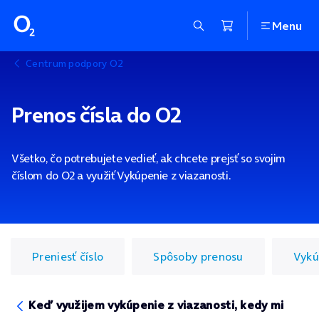
Menu
Centrum podpory O2
Prenos čísla do O2
Všetko, čo potrebujete vedieť, ak chcete prejsť so svojim
číslom do O2 a využiť Vykúpenie z viazanosti.
Preniesť číslo
Spôsoby prenosu
Vykú
Keď využijem vykúpenie z viazanosti, kedy mi