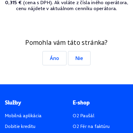
0,315 €
(cena s DPH). Ak voláte z čísla iného operátora,
cenu nájdete v aktuálnom cenníku operátora.
Pomohla vám táto stránka?
Áno
Nie
Pätička stránky
Služby
E-shop
Mobilná aplikácia
O2 Paušál
Dobitie kreditu
O2 Fér na faktúru