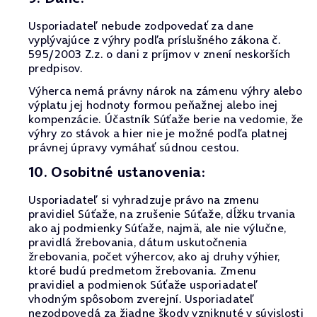
Usporiadateľ nebude zodpovedať za dane
vyplývajúce z výhry podľa príslušného zákona č.
595/2003 Z.z. o dani z príjmov v znení neskorších
predpisov.
Výherca nemá právny nárok na zámenu výhry alebo
výplatu jej hodnoty formou peňažnej alebo inej
kompenzácie. Účastník Súťaže berie na vedomie, že
výhry zo stávok a hier nie je možné podľa platnej
právnej úpravy vymáhať súdnou cestou.
10. Osobitné ustanovenia:
Usporiadateľ si vyhradzuje právo na zmenu
pravidiel Súťaže, na zrušenie Súťaže, dĺžku trvania
ako aj podmienky Súťaže, najmä, ale nie výlučne,
pravidlá žrebovania, dátum uskutočnenia
žrebovania, počet výhercov, ako aj druhy výhier,
ktoré budú predmetom žrebovania. Zmenu
pravidiel a podmienok Súťaže usporiadateľ
vhodným spôsobom zverejní. Usporiadateľ
nezodpovedá za žiadne škody vzniknuté v súvislosti