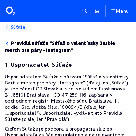
Menu
Súťaže
Pravidlá súťaže "Súťaž o valentínsky Barbie
merch pre páry - Instagram"
1. Usporiadateľ Súťaže:
Usporiadateľom Súťaže s názvom "Súťaž o valentínsky
Barbie merch pre páry - Instagram" (ďalej len „Súťaž")
je spoločnosť O2 Slovakia, s.r.o. so sídlom Einsteinova
24, 85101 Bratislava, IČO 47 259 116, zapísaná v
obchodnom registri Mestského súdu Bratislava III,
oddiel: Sro, vložka číslo: 160894/B (ďalej len
„Usporiadateľ"). Usporiadateľ vydáva tieto Pravidlá
Súťaže (ďalej len "Pravidlá").
Cieľom Súťaže je podpora a propagácia služieb
Usporiadateľa za účelom uplatnenia na relevantnom