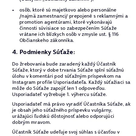
osôb, ktoré sú majetkovo alebo personálne
/najmä zamestnanci/ prepojené s reklamnými a
promotion agentúrami, ktoré vykonávajú
činnosti súvisiace so zabezpečením Súťaže
vrátane ich blízkych osôb v zmysle ust. § 116
Občianskeho zákonníka.
4. Podmienky Súťaže:
Do žrebovania bude zaradený každý Účastník
Súťaže, ktorý v dobe trvania Súťaže splní súťažnú
úlohu v komentári pod súťažným príspevkom na
Instagram profile Usporiadateľa. Každý súťažiaci sa
môže do Súťaže zapojiť len 1 odpoveďou.
Usporiadateľ vyžrebuje 1. výhercu súťaže.
Usporiadateľ má právo vyradiť Účastníka Súťaže, ak
je obsah jeho súťažného príspevku vulgárny,
urážajúci ľudskú dôstojnosť alebo odporujúci
dobrým mravom.
Účastník Súťaže udeľuje svoj súhlas s účasťou v