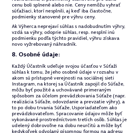
cenu boli splnené alebo nie. Ceny nemôžu vyhrať
súťažiaci, ktorí nesplnili, aj keď iba čiastočne,
podmienky stanovené pre výhru ceny.
Ak Výherca neprejaví súhlas s nadobudnutím výhry,
vzdá sa výhry, odoprie súhlas, resp. nesplní inú
podmienku podľa týchto pravidiel, výhru získava
novo vyžrebovaný náhradník.
8. Osobné údaje:
Každý Účastník udeľuje svojou účasťou v Súťaži
súhlas k tomu, že jeho osobné údaje v rozsahu v
akom sú prístupné verejnosti na sociálnej sieti
Instagram, na ktorej sa Účastník zapojil do Súťaže,
môžu byť použité a uchovávané primeraným
spôsobom za účelom prevádzkovania Súťaže (napr.
realizácia Súťaže, odovzdanie a prevzatie výhry), a
to po dobu trvania Súťaže, Usporiadateľom ako
prevádzkovateľom. Spracovanie údajov môže byť
vykonávané prostredníctvom tretích osôb. Súhlas je
udelený dobrovoľne na dobu neurčitú a môže byť
kedykoľvek odvolaný písomnou formou na adresu