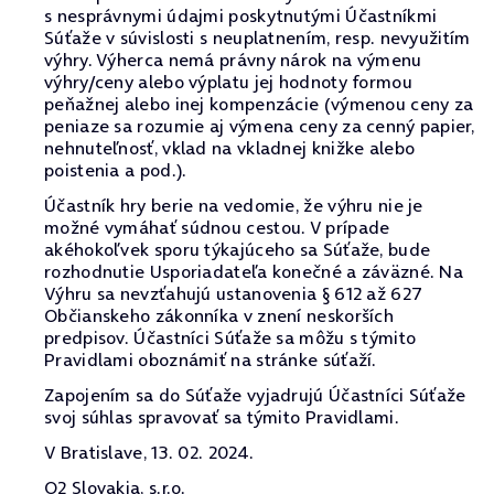
s nesprávnymi údajmi poskytnutými Účastníkmi
Súťaže v súvislosti s neuplatnením, resp. nevyužitím
výhry. Výherca nemá právny nárok na výmenu
výhry/ceny alebo výplatu jej hodnoty formou
peňažnej alebo inej kompenzácie (výmenou ceny za
peniaze sa rozumie aj výmena ceny za cenný papier,
nehnuteľnosť, vklad na vkladnej knižke alebo
poistenia a pod.).
Účastník hry berie na vedomie, že výhru nie je
možné vymáhať súdnou cestou. V prípade
akéhokoľvek sporu týkajúceho sa Súťaže, bude
rozhodnutie Usporiadateľa konečné a záväzné. Na
Výhru sa nevzťahujú ustanovenia § 612 až 627
Občianskeho zákonníka v znení neskorších
predpisov. Účastníci Súťaže sa môžu s týmito
Pravidlami oboznámiť na stránke súťaží.
Zapojením sa do Súťaže vyjadrujú Účastníci Súťaže
svoj súhlas spravovať sa týmito Pravidlami.
V Bratislave, 13. 02. 2024.
O2 Slovakia, s.r.o.