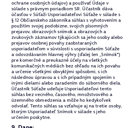
ochrane osobných údajov) a používať Údaje v
súlade s právnym poriadkom SR. Účastník dáva
účasťou v Súťaži Usporiadateľovi Súťaže v súlade s
§ 12 Občianskeho zákonníka súhlas s vyhotovením a
použitím svojej podobizne, svojich písomných
prejavov, obrazových snímok a obrazových a
zvukových záznamov týkajúcich sa jeho osoby alebo
prejavov osobnej povahy zaobstaraných
usporiadateľom v súvislosti s usporiadaním Súťaže
a odovzdávaním hlavnej výhry (ďalej len „Snímok")
pre komerčné a preukazné účely na všetkých
komunikačných médiách bez ohľadu na ich povahu
a určenie všetkými obvyklými spôsobmi, s ich
následnou úpravou a s ich prípadným spojením s
inými dielami alebo zaradením do súborného diela.
Účastník Súťaže udeľuje Usporiadateľovi tento
súhlas bez vecného, časového, množstvového a
územného obmedzenia a môže ho kedykoľvek
odvolať. Tento súhlas sa vzťahuje aj na tretie osoby,
ktorým Usporiadateľ Snímok v súlade s jeho
určením poskytne.
9. Dane: