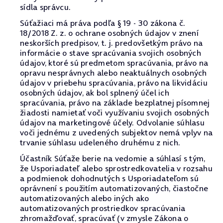
sídla správcu.
Súťažiaci má práva podľa § 19 - 30 zákona č.
18/2018 Z. z. o ochrane osobných údajov v znení
neskorších predpisov, t. j. predovšetkým právo na
informácie o stave spracúvania svojich osobných
údajov, ktoré sú predmetom spracúvania, právo na
opravu nesprávnych alebo neaktuálnych osobných
údajov v priebehu spracúvania, právo na likvidáciu
osobných údajov, ak bol splnený účel ich
spracúvania, právo na základe bezplatnej písomnej
žiadosti namietať voči využívaniu svojich osobných
údajov na marketingové účely. Odvolanie súhlasu
voči jednému z uvedených subjektov nemá vplyv na
trvanie súhlasu udeleného druhému z nich.
Účastník Súťaže berie na vedomie a súhlasí s tým,
že Usporiadateľ alebo sprostredkovatelia v rozsahu
a podmienok dohodnutých s Usporiadateľom sú
oprávnení s použitím automatizovaných, čiastočne
automatizovaných alebo iných ako
automatizovaných prostriedkov spracúvania
zhromažďovať, spracúvať (v zmysle Zákona o