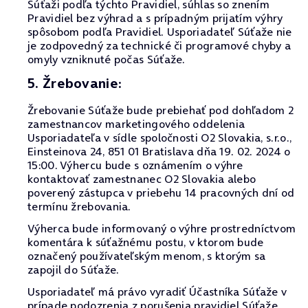
Súťaži podľa týchto Pravidiel, súhlas so znením
Pravidiel bez výhrad a s prípadným prijatím výhry
spôsobom podľa Pravidiel. Usporiadateľ Súťaže nie
je zodpovedný za technické či programové chyby a
omyly vzniknuté počas Súťaže.
5. Žrebovanie:
Žrebovanie Súťaže bude prebiehať pod dohľadom 2
zamestnancov marketingového oddelenia
Usporiadateľa v sídle spoločnosti O2 Slovakia, s.r.o.,
Einsteinova 24, 851 01 Bratislava dňa 19. 02. 2024 o
15:00. Výhercu bude s oznámením o výhre
kontaktovať zamestnanec O2 Slovakia alebo
poverený zástupca v priebehu 14 pracovných dní od
termínu žrebovania.
Výherca bude informovaný o výhre prostredníctvom
komentára k súťažnému postu, v ktorom bude
označený používateľským menom, s ktorým sa
zapojil do Súťaže.
Usporiadateľ má právo vyradiť Účastníka Súťaže v
prípade podozrenia z porušenia pravidiel Súťaže