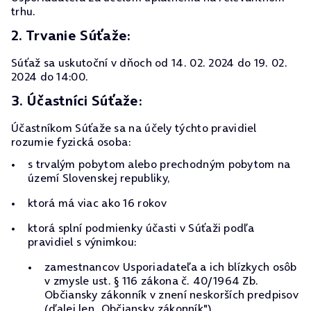
trhu.
2. Trvanie Súťaže:
Súťaž sa uskutoční v dňoch od 14. 02. 2024 do 19. 02.
2024 do 14:00.
3. Účastníci Súťaže:
Účastníkom Súťaže sa na účely týchto pravidiel
rozumie fyzická osoba:
s trvalým pobytom alebo prechodným pobytom na
území Slovenskej republiky,
ktorá má viac ako 16 rokov
ktorá splní podmienky účasti v Súťaži podľa
pravidiel s výnimkou:
zamestnancov Usporiadateľa a ich blízkych osôb
v zmysle ust. § 116 zákona č. 40/1964 Zb.
Občiansky zákonník v znení neskorších predpisov
(ďalej len „Občiansky zákonník"),