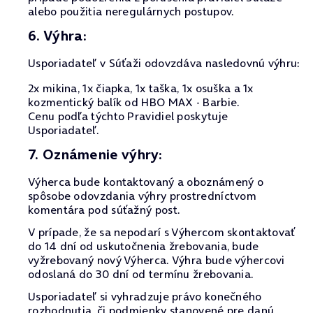
alebo použitia neregulárnych postupov.
6. Výhra:
Usporiadateľ v Súťaži odovzdáva nasledovnú výhru:
2x mikina, 1x čiapka, 1x taška, 1x osuška a 1x
kozmentický balík od HBO MAX - Barbie.
Cenu podľa týchto Pravidiel poskytuje
Usporiadateľ.
7. Oznámenie výhry:
Výherca bude kontaktovaný a oboznámený o
spôsobe odovzdania výhry prostredníctvom
komentára pod súťažný post.
V prípade, že sa nepodarí s Výhercom skontaktovať
do 14 dní od uskutočnenia žrebovania, bude
vyžrebovaný nový Výherca. Výhra bude výhercovi
odoslaná do 30 dní od termínu žrebovania.
Usporiadateľ si vyhradzuje právo konečného
rozhodnutia, či podmienky stanovené pre danú