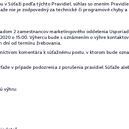
u v Súťaži podľa týchto Pravidiel, súhlas so znením Pravidi
ťaže nie je zodpovedný za technické či programové chyby a
dom 2 zamestnancov marketingového oddelenia Usporiadateľa
10. 2020 o 15:00. Výhercu bude s oznámením o výhre kontakt
h dní od termínu žrebovania.
dníctvom komentára k súťažnému postu, v ktorom bude ozn
ťaže v prípade podozrenia z porušenia pravidiel Súťaže ale
ú výhru: