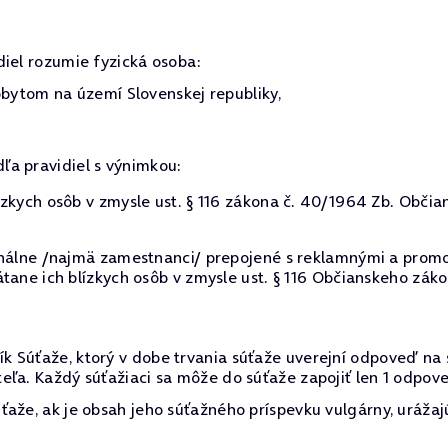
diel rozumie fyzická osoba:
ytom na území Slovenskej republiky,
dľa pravidiel s výnimkou:
zkych osôb v zmysle ust. § 116 zákona č. 40/1964 Zb. Občia
onálne /najmä zamestnanci/ prepojené s reklamnými a promo
tane ich blízkych osôb v zmysle ust. § 116 Občianskeho záko
k Súťaže, ktorý v dobe trvania súťaže uverejní odpoveď na
ľa. Každý súťažiaci sa môže do súťaže zapojiť len 1 odpove
aže, ak je obsah jeho súťažného príspevku vulgárny, urážaj