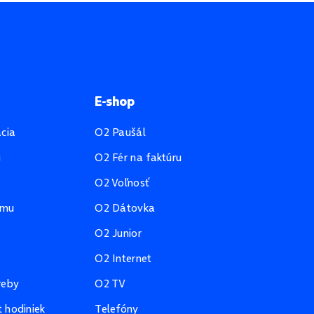
E-shop
ácia
O2 Paušál
u
O2 Fér na faktúru
O2 Voľnosť
amu
O2 Dátovka
O2 Junior
O2 Internet
reby
O2 TV
 hodiniek
Telefóny