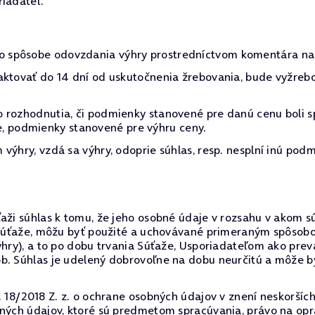
riadateľ.
 spôsobe odovzdania výhry prostredníctvom komentára na 
aktovať do 14 dní od uskutočnenia žrebovania, bude vyžreb
 rozhodnutia, či podmienky stanovené pre danú cenu boli s
očne, podmienky stanovené pre výhru ceny.
výhry, vzdá sa výhry, odoprie súhlas, resp. nesplní inú podm
ži súhlas k tomu, že jeho osobné údaje v rozsahu v akom sú 
o súťaže, môžu byť použité a uchovávané primeraným spôsob
výhry), a to po dobu trvania Súťaže, Usporiadateľom ako p
ôb. Súhlas je udelený dobrovoľne na dobu neurčitú a môže
. 18/2018 Z. z. o ochrane osobných údajov v znení neskorších
bných údajov, ktoré sú predmetom spracúvania, právo na op