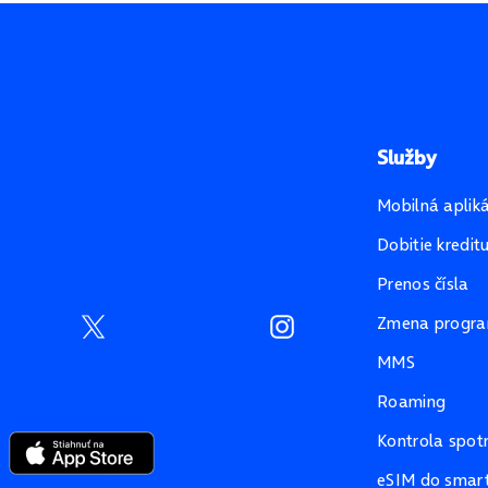
Služby
Mobilná aplik
Dobitie kredit
Prenos čísla
Zmena progr
MMS
Roaming
Kontrola spot
eSIM do smart