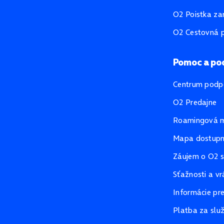
O2 Poistka za
O2 Cestovná p
Pomoc a po
Centrum podp
O2 Predajne
Roamingová 
Mapa dostupno
Záujem o O2 s
Sťažnosti a vr
Informácie pr
Platba za slu