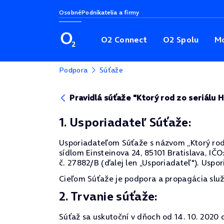
Osobné
Podnikatelia a firmy
O2 Connect
O2 Spolu
Mo
Podpora
Súťaže
Pravidlá súťaže "Ktorý rod zo seriálu Hr
1. Usporiadateľ Súťaže:
Usporiadateľom Súťaže s názvom „Ktorý rod zo 
sídlom Einsteinova 24, 85101 Bratislava, I
č. 27882/B (ďalej len „Usporiadateľ"). Uspor
Cieľom Súťaže je podpora a propagácia služ
2. Trvanie súťaže:
Súťaž sa uskutoční v dňoch od 14. 10. 2020 d