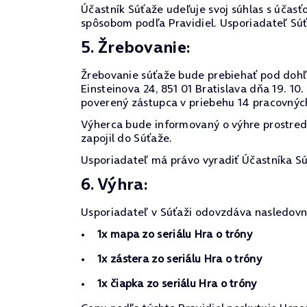
Účastník Súťaže udeľuje svoj súhlas s účasťo
spôsobom podľa Pravidiel. Usporiadateľ Sú
5. Žrebovanie:
Žrebovanie súťaže bude prebiehať pod dohľa
Einsteinova 24, 851 01 Bratislava dňa 19. 
poverený zástupca v priebehu 14 pracovnýc
Výherca bude informovaný o výhre prostre
zapojil do Súťaže.
Usporiadateľ má právo vyradiť Účastníka Sú
6. Výhra:
Usporiadateľ v Súťaži odovzdáva nasledovn
1x mapa zo seriálu Hra o tróny
1x zástera zo seriálu Hra o tróny
1x čiapka zo seriálu Hra o tróny