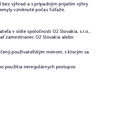
el bez výhrad a s prípadným prijatím výhry
 omyly vzniknuté počas Súťaže.
 v sídle spoločnosti O2 Slovakia, s.r.o.,
ovať zamestnanec O2 Slovakia alebo
ačený používateľským menom, s ktorým sa
bo použitia neregulárnych postupov.