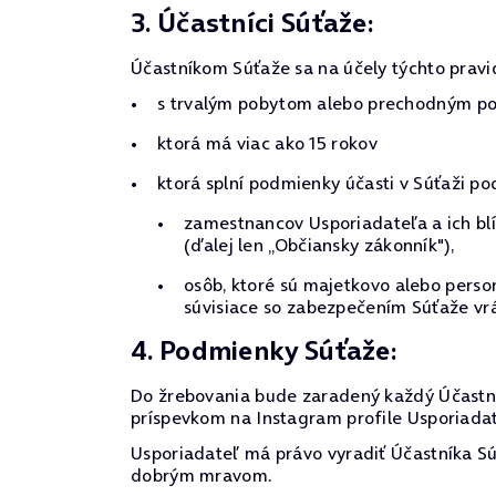
3. Účastníci Súťaže:
Účastníkom Súťaže sa na účely týchto pravi
s trvalým pobytom alebo prechodným pob
ktorá má viac ako 15 rokov
ktorá splní podmienky účasti v Súťaži po
zamestnancov Usporiadateľa a ich blí
(ďalej len „Občiansky zákonník"),
osôb, ktoré sú majetkovo alebo pers
súvisiace so zabezpečením Súťaže vrá
4. Podmienky Súťaže:
Do žrebovania bude zaradený každý Účastní
príspevkom na Instagram profile Usporiadate
Usporiadateľ má právo vyradiť Účastníka Súť
dobrým mravom.