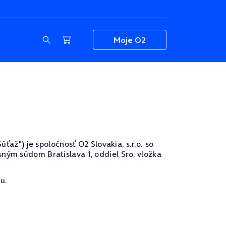
Moje O2
ťaž") je spoločnosť O2 Slovakia, s.r.o. so
ným súdom Bratislava 1, oddiel Sro, vložka
u.