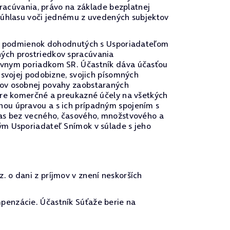
pracúvania, právo na základe bezplatnej
 súhlasu voči jednému z uvedených subjektov
u a podmienok dohodnutých s Usporiadateľom
ých prostriedkov spracúvania
rávnym poriadkom SR. Účastník dáva účasťou
 svojej podobizne, svojich písomných
vov osobnej povahy zaobstaraných
pre komerčné a preukazné účely na všetkých
nou úpravou a s ich prípadným spojením s
las bez vecného, časového, množstvového a
ým Usporiadateľ Snímok v súlade s jeho
 o dani z príjmov v znení neskorších
penzácie. Účastník Súťaže berie na