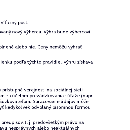
víťazný post.
ovaný nový Výherca. Výhra bude výhercovi
plnené alebo nie. Ceny nemôžu vyhrať
ienku podľa týchto pravidiel, výhru získava
prístupné verejnosti na sociálnej sieti
om za účelom prevádzkovania súťaže (napr.
revádzkovateľom. Spracovanie údajov môže
 byť kedykoľvek odvolaný písomnou formou
 predpisov, t. j. predovšetkým právo na
ravu nesprávnych alebo neaktuálnych