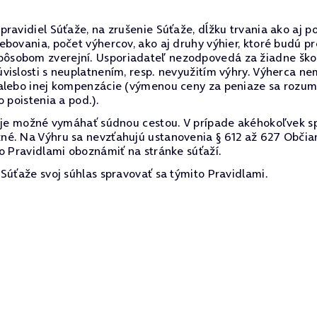
ravidiel Súťaže, na zrušenie Súťaže, dĺžku trvania ako aj p
ebovania, počet výhercov, ako aj druhy výhier, ktoré budú 
sobom zverejní. Usporiadateľ nezodpovedá za žiadne škody
vislosti s neuplatnením, resp. nevyužitím výhry. Výherca 
alebo inej kompenzácie (výmenou ceny za peniaze sa rozumi
 poistenia a pod.).
e je možné vymáhať súdnou cestou. V prípade akéhokoľvek s
né. Na Výhru sa nevzťahujú ustanovenia § 612 až 627 Občia
o Pravidlami oboznámiť na stránke súťaží.
Súťaže svoj súhlas spravovať sa týmito Pravidlami.