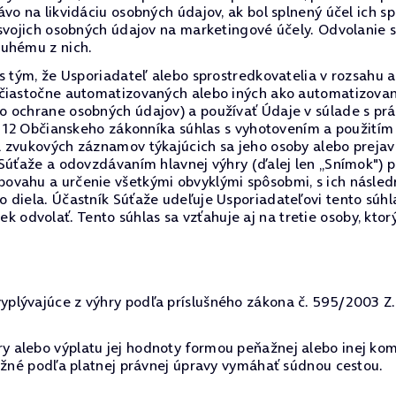
vo na likvidáciu osobných údajov, ak bol splnený účel ich s
 svojich osobných údajov na marketingové účely. Odvolanie
ruhému z nich.
 s tým, že Usporiadateľ alebo sprostredkovatelia v rozsah
 čiastočne automatizovaných alebo iných ako automatizovan
o ochrane osobných údajov) a používať Údaje v súlade s p
§ 12 Občianskeho zákonníka súhlas s vyhotovením a použitím
a zvukových záznamov týkajúcich sa jeho osoby alebo preja
 Súťaže a odovzdávaním hlavnej výhry (ďalej len „Snímok") 
ovahu a určenie všetkými obvyklými spôsobmi, s ich násled
 diela. Účastník Súťaže udeľuje Usporiadateľovi tento súh
dvolať. Tento súhlas sa vzťahuje aj na tretie osoby, ktor
lývajúce z výhry podľa príslušného zákona č. 595/2003 Z.z.
 alebo výplatu jej hodnoty formou peňažnej alebo inej kom
možné podľa platnej právnej úpravy vymáhať súdnou cestou.