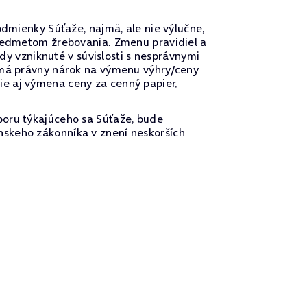
odmienky Súťaže, najmä, ale nie výlučne,
predmetom žrebovania. Zmenu pravidiel a
 vzniknuté v súvislosti s nesprávnymi
nemá právny nárok na výmenu výhry/ceny
e aj výmena ceny za cenný papier,
poru týkajúceho sa Súťaže, bude
nskeho zákonníka v znení neskorších