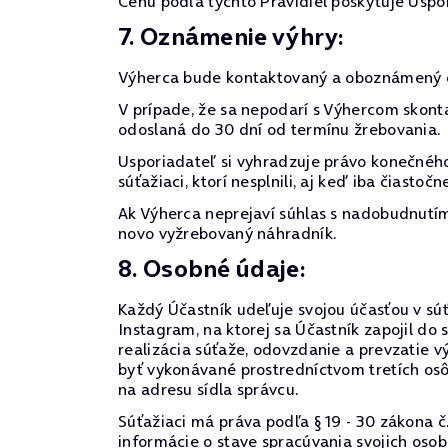
Cenu podľa týchto Pravidiel poskytuje Uspo
7. Oznámenie výhry:
Výherca bude kontaktovaný a oboznámený o
V prípade, že sa nepodarí s Výhercom skont
odoslaná do 30 dní od termínu žrebovania.
Usporiadateľ si vyhradzuje právo konečného
súťažiaci, ktorí nesplnili, aj keď iba čiast
Ak Výherca neprejaví súhlas s nadobudnutím 
novo vyžrebovaný náhradník.
8. Osobné údaje:
Každý Účastník udeľuje svojou účasťou v súťa
Instagram, na ktorej sa Účastník zapojil d
realizácia súťaže, odovzdanie a prevzatie 
byť vykonávané prostredníctvom tretích os
na adresu sídla správcu.
Súťažiaci má práva podľa § 19 - 30 zákona č
informácie o stave spracúvania svojich oso