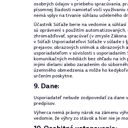
osobných údajov v priebehu spracúvania, prá
písomnej žiadosti namietať voči využívaniu
nemá vplyv na trvanie súhlasu udeleného d
Účastník Súťaže berie na vedomie a súhlasí
sú oprávnení s použitím automatizovaných,
zhromažďovať, spracúvať (v zmysle Zákona 
v Súťaži Usporiadateľovi Súťaže v súlade s 
prejavov, obrazových snímok a obrazových 
usporiadateľom v súvislosti s usporiadaním
komunikačných médiách bez ohľadu na ich p
inými dielami alebo zaradením do súborného
územného obmedzenia a môže ho kedykoľvek o
určením poskytne.
9. Dane:
Usporiadateľ nebude zodpovedať za dane vyp
predpisov.
Výherca nemá právny nárok na zámenu výhry
vedomie, že výhry zo stávok a hier nie je 