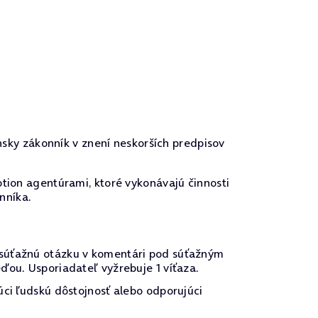
nsky zákonník v znení neskorších predpisov
tion agentúrami, ktoré vykonávajú činnosti
nníka.
 súťažnú otázku v komentári pod súťažným
ďou. Usporiadateľ vyžrebuje 1 víťaza.
úci ľudskú dôstojnosť alebo odporujúci