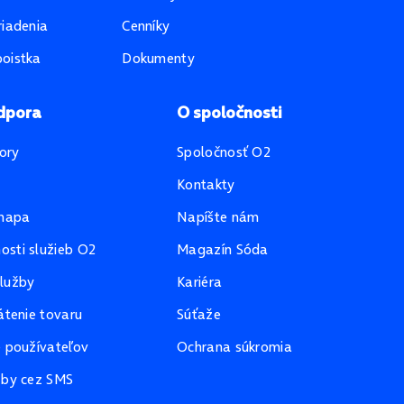
riadenia
Cenníky
oistka
Dokumenty
dpora
O spoločnosti
ory
Spoločnosť O2
Kontakty
mapa
Napíšte nám
sti služieb O2
Magazín Sóda
lužby
Kariéra
átenie tovaru
Súťaže
e používateľov
Ochrana súkromia
žby cez SMS