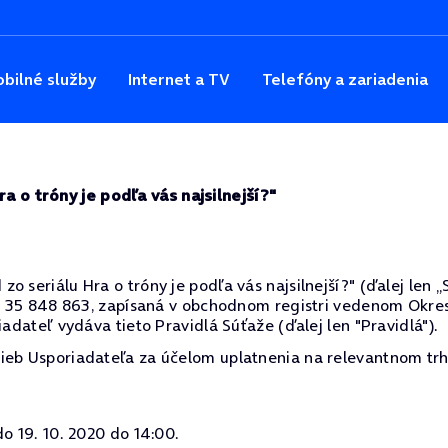
bilné služby
Internet a TV
Telefóny a zariadenia
a o tróny je podľa vás najsilnejší?"
seriálu Hra o tróny je podľa vás najsilnejší?" (ďalej len „Sú
ČO: 35 848 863, zapísaná v obchodnom registri vedenom Okres
iadateľ vydáva tieto Pravidlá Súťaže (ďalej len "Pravidlá").
ieb Usporiadateľa za účelom uplatnenia na relevantnom trh
o 19. 10. 2020 do 14:00.