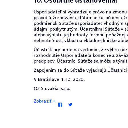
10. Osobitné ustanovenia:
Usporiadateľ si vyhradzuje právo na zmenu p
pravidlá žrebovania, dátum uskutočnenia žr
podmienok Súťaže usporiadateľ vhodným spô
údajmi poskytnutými Účastníkmi Súťaže v sú
alebo výplatu jej hodnoty formou peňažnej 
nehnuteľnosť, vklad na vkladnej knižke alebo
Účastník hry berie na vedomie, že výhru ni
rozhodnutie Usporiadateľa konečné a záväz
predpisov. Účastníci Súťaže sa môžu s týmit
Zapojením sa do Súťaže vyjadrujú Účastníci 
V Bratislave, 1. 10. 2020.
O2 Slovakia, s.r.o.
Zobraziť »