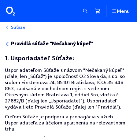
Menu
Súťaže
Pravidlá súťaže "Nečakaný kúpeľ"
1. Usporiadateľ Súťaže:
Usporiadateľom Súťaže s názvom "Nečakaný kúpeľ"
(ďalej len „Súťaž") je spoločnosť O2 Slovakia, s.r.o. so
sídlom Einsteinova 24, 85101 Bratislava, IČO: 35 848
863, zapísaná v obchodnom registri vedenom
Okresným súdom Bratislava 1, oddiel Sro, vložka č.
27882/B (ďalej len „Usporiadateľ"). Usporiadateľ
vydáva tieto Pravidlá Súťaže (ďalej len "Pravidlá").
Cieľom Súťaže je podpora a propagácia služieb
Usporiadateľa za účelom uplatnenia na relevantnom
trhu.