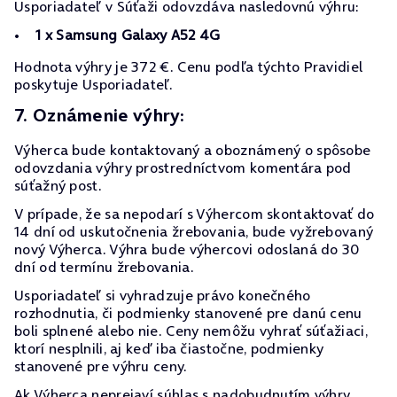
Usporiadateľ v Súťaži odovzdáva nasledovnú výhru:
1 x Samsung Galaxy A52 4G
Hodnota výhry je 372 €. Cenu podľa týchto Pravidiel
poskytuje Usporiadateľ.
7. Oznámenie výhry:
Výherca bude kontaktovaný a oboznámený o spôsobe
odovzdania výhry prostredníctvom komentára pod
súťažný post.
V prípade, že sa nepodarí s Výhercom skontaktovať do
14 dní od uskutočnenia žrebovania, bude vyžrebovaný
nový Výherca. Výhra bude výhercovi odoslaná do 30
dní od termínu žrebovania.
Usporiadateľ si vyhradzuje právo konečného
rozhodnutia, či podmienky stanovené pre danú cenu
boli splnené alebo nie. Ceny nemôžu vyhrať súťažiaci,
ktorí nesplnili, aj keď iba čiastočne, podmienky
stanovené pre výhru ceny.
Ak Výherca neprejaví súhlas s nadobudnutím výhry,