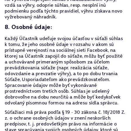
vzdá sa výhry, odoprie súhlas, resp. nesplní inú
podmienku podľa týchto pravidiel, výhru získava novo
vyžrebovaný náhradník.
8. Osobné údaje:
Každý Účastník udeľuje svojou účasťou v súťaži súhlas
k tomu, že jeho osobné údaje v rozsahu v akom sú
prístupné verejnosti na sociálnej sieti Facebook, na
ktorej sa Účastník zapojil do súťaže, môžu byť použité
a uchovávané primeraným spôsobom za účelom
prevádzkovania súťaže (napr. realizácia súťaže,
odovzdanie a prevzatie výhry), a to po dobu trvania
Súťaže, Usporiadateľom ako prevádzkovateľom.
Spracovanie údajov môže byť vykonávané
prostredníctvom tretích osôb. Súhlas je udelený
dobrovoľne na dobu neurčitú a môže byť kedykoľvek
odvolaný písomnou formou na adresu sídla správcu.
Súťažiaci má práva podľa § 19 - 30 zákona č. 18/2018 Z.
z. o ochrane osobných údajov v znení neskorších
predpisov, t. j. predovšetkým právo na informácie o
stave spracúvania svojich osobných údajov, ktoré sú