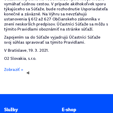
vymáhať súdnou cestou. V prípade akéhokoľvek sporu
týkajúceho sa Súťaže, bude rozhodnutie Usporiadateľa
konečné a záväzné. Na Výhru sa nevzťahujú
ustanovenia § 612 až 627 Občianskeho zákonníka v
znení neskorších predpisov. Účastníci Súťaže sa môžu s
týmito Pravidlami oboznámiť na stránke súťaží.
Zapojením sa do Súťaže vyjadrujú Účastníci Súťaže
svoj súhlas spravovať sa týmito Pravidlami.
V Bratislave, 19. 3. 2021.
O2 Slovakia, s.r.o.
Zobraziť »
Pätička stránky
Služby
E-shop