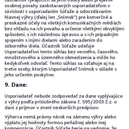
osobnej povahy zaobstaraných usporiadateľom v
súvislosti s usporiadaním Súťaže a odovzdávaním
hlavnej výhry (ďalej len „Snímok") pre komerčné a
preukazné účely na všetkých komunikačných médiách
bez ohľadu na ich povahu a určenie všetkými obvyklými
spôsobmi, s ich následnou úpravou a s ich prípadným
spojením s inými dielami alebo zaradením do
súborného diela. Účastník Súťaže udeľuje
Usporiadateľovi tento súhlas bez vecného, časového,
množstvového a územného obmedzenia a môže ho
kedykoľvek odvolať. Tento súhlas sa vzťahuje aj na
tretie osoby, ktorým Usporiadateľ Snímok v súlade s
jeho určením poskytne.
9. Dane:
Usporiadateľ nebude zodpovedať za dane vyplývajúce
z výhry podľa príslušného zákona č. 595/2003 Z.z. o
dani z príjmov v znení neskorších predpisov.
Výherca nemá právny nárok na zámenu výhry alebo
výplatu jej hodnoty formou peňažnej alebo inej
kompenzácie. Účastník Súťaže berie na vedomie, že