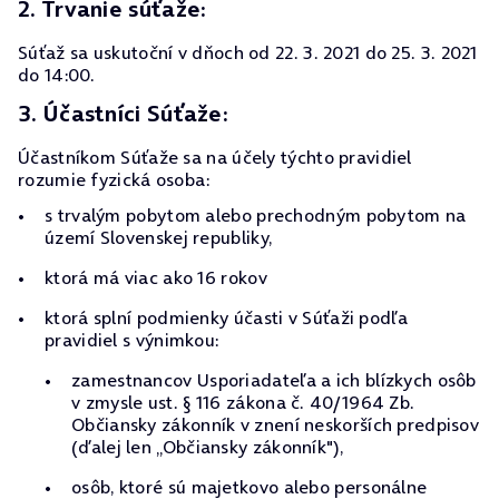
2. Trvanie súťaže:
Súťaž sa uskutoční v dňoch od 22. 3. 2021 do 25. 3. 2021
do 14:00.
3. Účastníci Súťaže:
Účastníkom Súťaže sa na účely týchto pravidiel
rozumie fyzická osoba:
s trvalým pobytom alebo prechodným pobytom na
území Slovenskej republiky,
ktorá má viac ako 16 rokov
ktorá splní podmienky účasti v Súťaži podľa
pravidiel s výnimkou:
zamestnancov Usporiadateľa a ich blízkych osôb
v zmysle ust. § 116 zákona č. 40/1964 Zb.
Občiansky zákonník v znení neskorších predpisov
(ďalej len „Občiansky zákonník"),
osôb, ktoré sú majetkovo alebo personálne