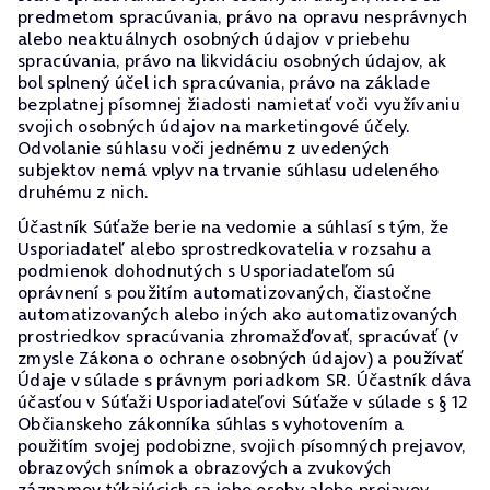
predmetom spracúvania, právo na opravu nesprávnych
alebo neaktuálnych osobných údajov v priebehu
spracúvania, právo na likvidáciu osobných údajov, ak
bol splnený účel ich spracúvania, právo na základe
bezplatnej písomnej žiadosti namietať voči využívaniu
svojich osobných údajov na marketingové účely.
Odvolanie súhlasu voči jednému z uvedených
subjektov nemá vplyv na trvanie súhlasu udeleného
druhému z nich.
Účastník Súťaže berie na vedomie a súhlasí s tým, že
Usporiadateľ alebo sprostredkovatelia v rozsahu a
podmienok dohodnutých s Usporiadateľom sú
oprávnení s použitím automatizovaných, čiastočne
automatizovaných alebo iných ako automatizovaných
prostriedkov spracúvania zhromažďovať, spracúvať (v
zmysle Zákona o ochrane osobných údajov) a používať
Údaje v súlade s právnym poriadkom SR. Účastník dáva
účasťou v Súťaži Usporiadateľovi Súťaže v súlade s § 12
Občianskeho zákonníka súhlas s vyhotovením a
použitím svojej podobizne, svojich písomných prejavov,
obrazových snímok a obrazových a zvukových
záznamov týkajúcich sa jeho osoby alebo prejavov