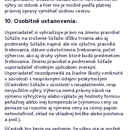
výhry zo stávok a hier nie je možné podľa platnej
právnej úpravy vymáhať súdnou cestou.
10. Osobitné ustanovenia:
Usporiadateľ si vyhradzuje právo na zmenu pravidiel
Súťaže, na zrušenie Súťaže, dĺžku trvania ako aj
podmienky Súťaže, najmä, ale nie výlučne, pravidlá
žrebovania, dátum uskutočnenia žrebovania, počet
výhercov, ako aj druhy výhier, ktoré budú predmetom
žrebovania. Zmenu pravidiel a podmienok Súťaže
usporiadateľ vhodným spôsobom zverejní.
Usporiadateľ nezodpovedá za žiadne škody vzniknuté
v súvislosti s nesprávnymi údajmi poskytnutými
Účastníkmi Súťaže v súvislosti s neuplatnením, resp.
nevyužitím výhry. Výherca nemá právny nárok na
výmenu výhry/ceny alebo výplatu jej hodnoty formou
peňažnej alebo inej kompenzácie (výmenou ceny za
peniaze sa rozumie aj výmena ceny za cenný papier,
nehnuteľnosť, vklad na vkladnej knižke alebo poistenia
a pod.).
Účastník hry berie na vedomie, že výhru nie je možné