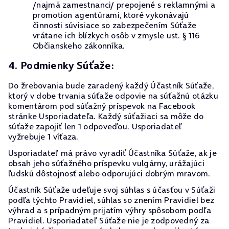
/najmä zamestnanci/ prepojené s reklamnými a
promotion agentúrami, ktoré vykonávajú
činnosti súvisiace so zabezpečením Súťaže
vrátane ich blízkych osôb v zmysle ust. § 116
Občianskeho zákonníka.
4. Podmienky Súťaže:
Do žrebovania bude zaradený každý Účastník Súťaže,
ktorý v dobe trvania súťaže odpovie na súťažnú otázku
komentárom pod súťažný príspevok na Facebook
stránke Usporiadateľa. Každý súťažiaci sa môže do
súťaže zapojiť len 1 odpoveďou. Usporiadateľ
vyžrebuje 1 víťaza.
Usporiadateľ má právo vyradiť Účastníka Súťaže, ak je
obsah jeho súťažného príspevku vulgárny, urážajúci
ľudskú dôstojnosť alebo odporujúci dobrým mravom.
Účastník Súťaže udeľuje svoj súhlas s účasťou v Súťaži
podľa týchto Pravidiel, súhlas so znením Pravidiel bez
výhrad a s prípadným prijatím výhry spôsobom podľa
Pravidiel. Usporiadateľ Súťaže nie je zodpovedný za