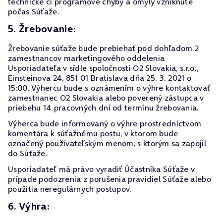
technické či programové chyby a omyly vzniknuté
počas Súťaže.
5. Žrebovanie:
Žrebovanie súťaže bude prebiehať pod dohľadom 2
zamestnancov marketingového oddelenia
Usporiadateľa v sídle spoločnosti O2 Slovakia, s.r.o.,
Einsteinova 24, 851 01 Bratislava dňa 25. 3. 2021 o
15:00. Výhercu bude s oznámením o výhre kontaktovať
zamestnanec O2 Slovakia alebo poverený zástupca v
priebehu 14 pracovných dní od termínu žrebovania.
Výherca bude informovaný o výhre prostredníctvom
komentára k súťažnému postu, v ktorom bude
označený používateľským menom, s ktorým sa zapojil
do Súťaže.
Usporiadateľ má právo vyradiť Účastníka Súťaže v
prípade podozrenia z porušenia pravidiel Súťaže alebo
použitia neregulárnych postupov.
6. Výhra: