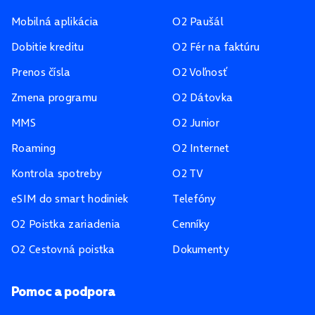
Mobilná aplikácia
O2 Paušál
Dobitie kreditu
O2 Fér na faktúru
Prenos čísla
O2 Voľnosť
Zmena programu
O2 Dátovka
MMS
O2 Junior
Roaming
O2 Internet
Kontrola spotreby
O2 TV
eSIM do smart hodiniek
Telefóny
O2 Poistka zariadenia
Cenníky
O2 Cestovná poistka
Dokumenty
Pomoc a podpora