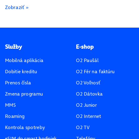
Zobraziť »
Pätička stránky
Služby
E-shop
Mobilná aplikácia
O2 Paušál
Dobitie kreditu
O2 Fér na faktúru
Prenos čísla
O2 Voľnosť
Zmena programu
O2 Dátovka
MMS
O2 Junior
Roaming
O2 Internet
Kontrola spotreby
O2 TV
eSIM do smart hodiniek
Telefóny