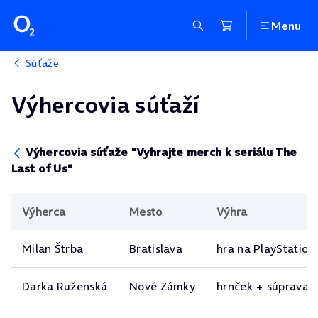
Menu
Súťaže
Výhercovia súťaží
Výhercovia súťaže "Vyhrajte merch k seriálu The
Last of Us"
Výherca
Mesto
Výhra
Milan Štrba
Bratislava
hra na PlayStation
Darka Ruženská
Nové Zámky
hrnček + súprava u