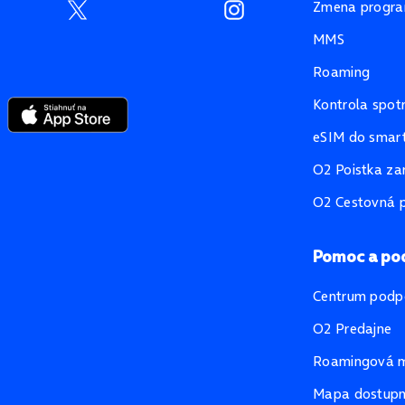
Zmena progr
MMS
Roaming
Kontrola spot
eSIM do smart
O2 Poistka za
O2 Cestovná p
Pomoc a po
Centrum podp
O2 Predajne
Roamingová 
Mapa dostupno