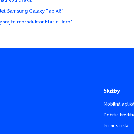
iálu Rod draka"
blet Samsung Galaxy Tab A8"
vyhrajte reproduktor Music Hero"
Služby
Mobilná aplik
Dobitie kredit
Prenos čísla