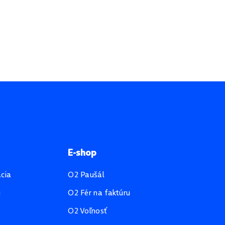
E-shop
ácia
O2 Paušál
u
O2 Fér na faktúru
O2 Voľnosť