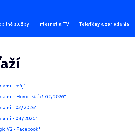
bilné služby
Internet a TV
Telefóny a zariadenia
aží
iami - máj"
niami – Honor súťaž 02/2026"
niami - 03/2026"
niami - 04/2026"
ic V2 - Facebook"