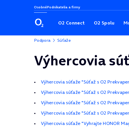
Osobné
Podnikatelia a firmy
O2 Connect
O2 Spolu
Mo
Podpora
Súťaže
Výhercovia súť
Výhercovia súťaže "Súťaž s O2 Prekvapen
Výhercovia súťaže "Súťaž s O2 Prekvape
Výhercovia súťaže "Súťaž s O2 Prekvape
Výhercovia súťaže "Súťaž s O2 Prekvape
Výhercovia súťaže "Vyhrajte HONOR Mag