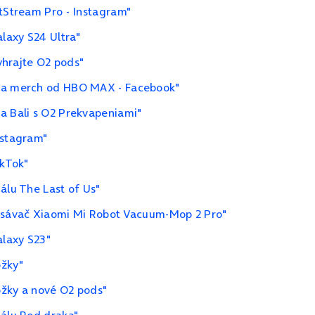
itStream Pro - Instagram"
laxy S24 Ultra"
vyhrajte O2 pods"
m a merch od HBO MAX - Facebook"
a Bali s O2 Prekvapeniami"
nstagram"
ikTok"
álu The Last of Us"
vysávač Xiaomi Mi Robot Vacuum‑Mop 2 Pro"
laxy S23"
ožky"
ožky a nové O2 pods"