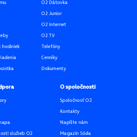
amu
O2 Dátovka
O2 Junior
O2 Internet
reby
O2 TV
 hodiniek
Telefóny
riadenia
Cenníky
oistka
Dokumenty
dpora
O spoločnosti
ory
Spoločnosť O2
Kontakty
mapa
Napíšte nám
sti služieb O2
Magazín Sóda