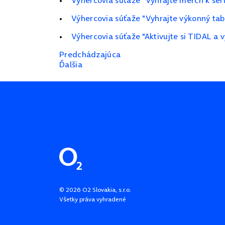
Výhercovia súťaže "Vyhrajte merch k ser
Výhercovia súťaže "Vyhrajte výkonný ta
Výhercovia súťaže "Aktivujte si TIDAL a 
Predchádzajúca
Ďalšia
Pätička stránky
©
2026
O2 Slovakia, s.r.o.
Všetky práva vyhradené