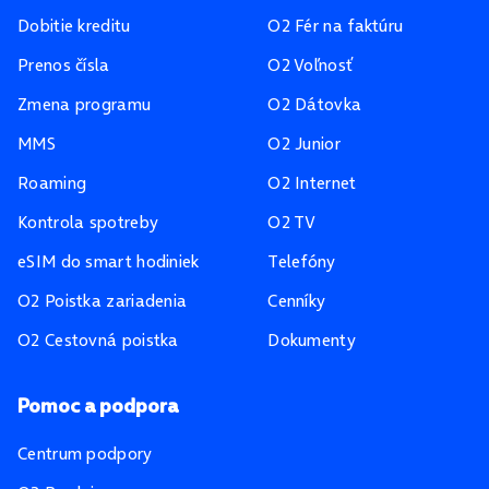
Dobitie kreditu
O2 Fér na faktúru
Prenos čísla
O2 Voľnosť
Zmena programu
O2 Dátovka
MMS
O2 Junior
Roaming
O2 Internet
Kontrola spotreby
O2 TV
eSIM do smart hodiniek
Telefóny
O2 Poistka zariadenia
Cenníky
O2 Cestovná poistka
Dokumenty
Pomoc a podpora
Centrum podpory