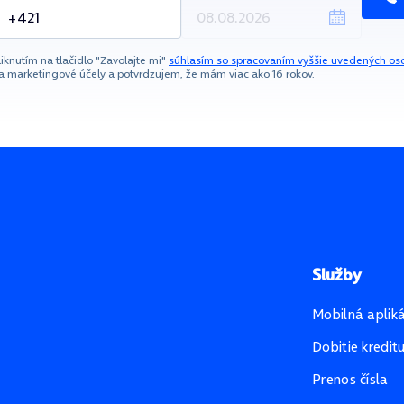
liknutím na tlačidlo "Zavolajte mi"
súhlasím so spracovaním vyššie uvedených os
a marketingové účely a potvrdzujem, že mám viac ako 16 rokov.
Služby
Mobilná aplik
Dobitie kredit
Prenos čísla