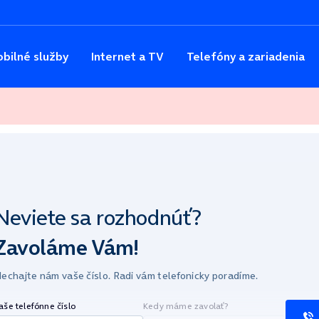
bilné služby
Internet a TV
Telefóny a zariadenia
Neviete sa
rozhodnúť?
Zavoláme Vám!
echajte nám vaše číslo.
Radi vám telefonicky poradíme.
aše telefónne číslo
Kedy máme zavolať?