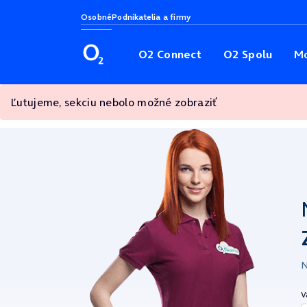
Osobné
Podnikatelia a firmy
O2 Connect
O2 Spolu
Mo
Ľutujeme, sekciu nebolo možné zobraziť
N
V