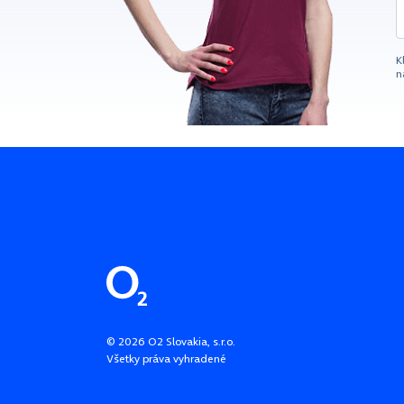
K
n
Pätička stránky
©
2026
O2 Slovakia, s.r.o.
Všetky práva vyhradené