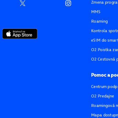
Zmena progr
MMS
Roaming
Kontrola spot
eSIM do smart
O2 Poistka za
O2 Cestovná p
Pomoc a po
Centrum podp
O2 Predajne
Roamingová 
Mapa dostupno