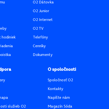
amu
O2 Dátovka
O2 Junior
O2 Internet
reby
O2 TV
 hodiniek
Telefóny
riadenia
Cenníky
oistka
Dokumenty
dpora
O spoločnosti
ory
Spoločnosť O2
Kontakty
mapa
Napíšte nám
sti služieb O2
Magazín Sóda