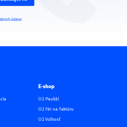
obných údajov
E-shop
ácia
O2 Paušál
u
O2 Fér na faktúru
O2 Voľnosť