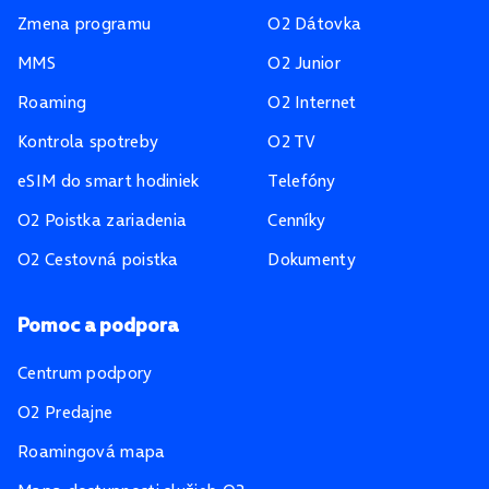
Zmena programu
O2 Dátovka
MMS
O2 Junior
Roaming
O2 Internet
Kontrola spotreby
O2 TV
eSIM do smart hodiniek
Telefóny
O2 Poistka zariadenia
Cenníky
O2 Cestovná poistka
Dokumenty
Pomoc a podpora
Centrum podpory
O2 Predajne
Roamingová mapa