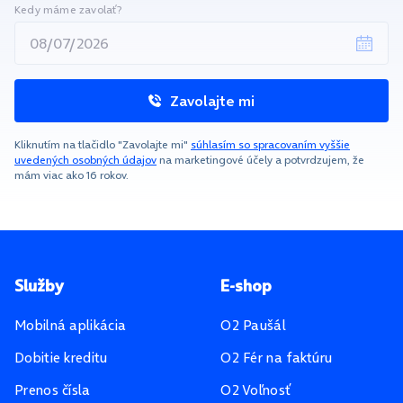
Kedy máme zavolať?
Zavolajte mi
Kliknutím na tlačidlo "Zavolajte mi"
súhlasím so spracovaním vyššie
uvedených osobných údajov
na marketingové účely a potvrdzujem, že
mám viac ako 16 rokov.
Pätička stránky
Služby
E-shop
Mobilná aplikácia
O2 Paušál
Dobitie kreditu
O2 Fér na faktúru
Prenos čísla
O2 Voľnosť