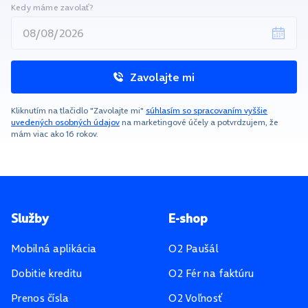
Kedy máme zavolať?
Zavolajte mi
Kliknutím na tlačidlo "Zavolajte mi"
súhlasím so spracovaním vyššie
uvedených osobných údajov
na marketingové účely a potvrdzujem, že
mám viac ako 16 rokov.
Pätička stránky
Služby
E-shop
Mobilná aplikácia
O2 Paušál
Dobitie kreditu
O2 Fér na faktúru
Prenos čísla
O2 Voľnosť