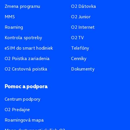
Zmena programu
O2 Dátovka
MMS
O2 Junior
Roaming
O2 Internet
Kontrola spotreby
O2 TV
eSIM do smart hodiniek
Telefóny
O2 Poistka zariadenia
Cenníky
O2 Cestovná poistka
Dokumenty
Pomoc a podpora
Centrum podpory
O2 Predajne
Roamingová mapa