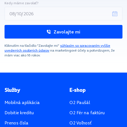
Kedy máme zavolať?
Zavolajte mi
Kliknutím na tlačidlo "Zavolajte mi"
súhlasím so spracovaním vyššie
uvedených osobných údajov
na marketingové účely a potvrdzujem, že
mám viac ako 16 rokov.
Pätička stránky
Služby
E-shop
Mobilná aplikácia
O2 Paušál
Dobitie kreditu
O2 Fér na faktúru
Prenos čísla
O2 Voľnosť