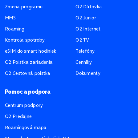
Zmena programu
O2 Dátovka
MMS
O2 Junior
Roaming
O2 Internet
Kontrola spotreby
O2 TV
eSIM do smart hodiniek
Telefóny
O2 Poistka zariadenia
Cenníky
O2 Cestovná poistka
Dokumenty
Pomoc a podpora
Centrum podpory
O2 Predajne
Roamingová mapa