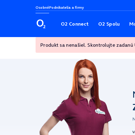
Osobné
Podnikatelia a firmy
O2 Connect
O2 Spolu
Mo
Produkt sa nenašiel. Skontrolujte zadanú
N
V