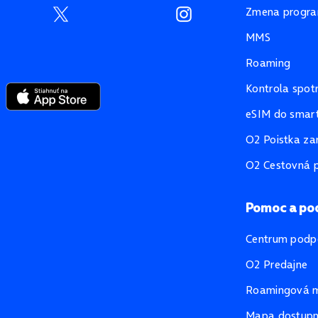
Zmena progr
MMS
Roaming
Kontrola spot
eSIM do smart
O2 Poistka za
O2 Cestovná p
Pomoc a po
Centrum podp
O2 Predajne
Roamingová 
Mapa dostupno