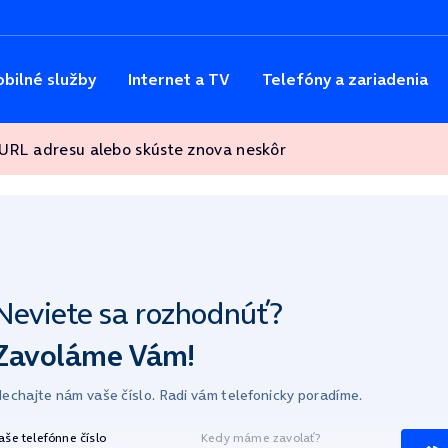
bilné služby
Internet a TV
Telefóny a zariadenia
 URL adresu alebo skúste znova neskôr
Neviete sa
rozhodnúť?
Zavoláme Vám!
echajte nám vaše číslo.
Radi vám telefonicky poradíme.
aše telefónne číslo
Kedy máme zavolať?