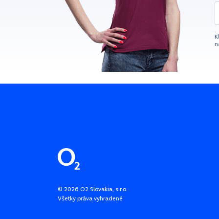
K
n
Pätička stránky
©
2026
O2 Slovakia, s.r.o.
Všetky práva vyhradené