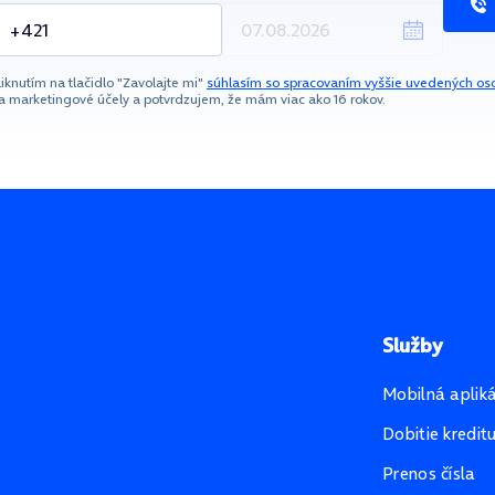
liknutím na tlačidlo "Zavolajte mi"
súhlasím so spracovaním vyššie uvedených os
a marketingové účely a potvrdzujem, že mám viac ako 16 rokov.
Služby
Mobilná aplik
Dobitie kredit
Prenos čísla