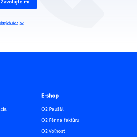
Zavolajte mi
obných údajov
E-shop
ácia
O2 Paušál
u
O2 Fér na faktúru
O2 Voľnosť