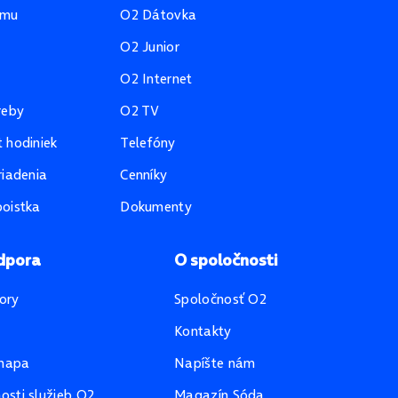
amu
O2 Dátovka
O2 Junior
O2 Internet
reby
O2 TV
 hodiniek
Telefóny
riadenia
Cenníky
oistka
Dokumenty
dpora
O spoločnosti
ory
Spoločnosť O2
Kontakty
mapa
Napíšte nám
sti služieb O2
Magazín Sóda