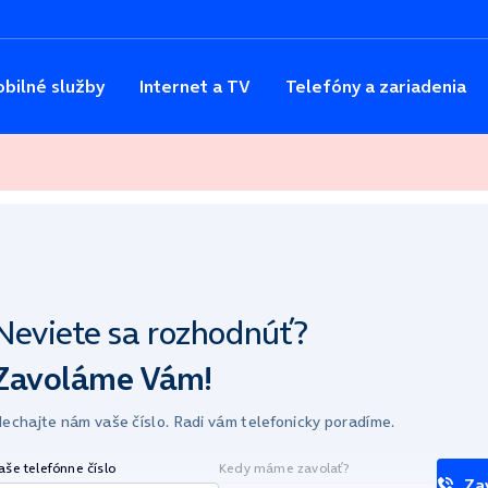
bilné služby
Internet a TV
Telefóny a zariadenia
Neviete sa
rozhodnúť?
Zavoláme Vám!
echajte nám vaše číslo.
Radi vám telefonicky poradíme.
aše telefónne číslo
Kedy máme zavolať?
Za