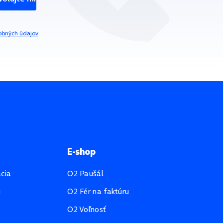
obných údajov
E-shop
ácia
O2 Paušál
u
O2 Fér na faktúru
O2 Voľnosť