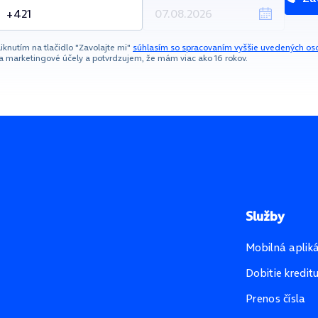
liknutím na tlačidlo "Zavolajte mi"
súhlasím so spracovaním vyššie uvedených os
a marketingové účely a potvrdzujem, že mám viac ako 16 rokov.
Služby
Mobilná aplik
Dobitie kredit
Prenos čísla