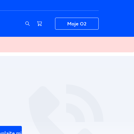
Moje O2
volajte mi