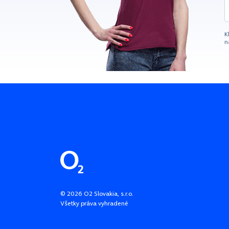
K
n
Pätička stránky
©
2026
O2 Slovakia, s.r.o.
Všetky práva vyhradené