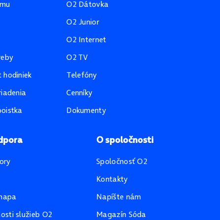
amu
O2 Dátovka
O2 Junior
O2 Internet
reby
O2 TV
 hodiniek
Telefóny
riadenia
Cenníky
oistka
Dokumenty
dpora
O spoločnosti
ory
Spoločnosť O2
Kontakty
mapa
Napíšte nám
sti služieb O2
Magazín Sóda