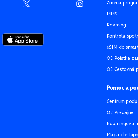
Zmena progr
MMS
Roaming
Kontrola spot
eSIM do smart
O2 Poistka za
O2 Cestovná p
Pomoc a po
Centrum podp
O2 Predajne
Roamingová 
Mapa dostupno