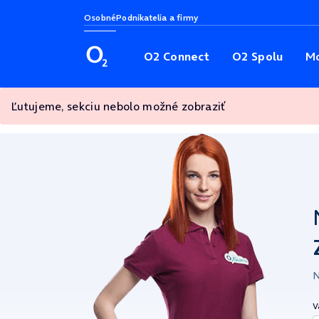
Osobné
Podnikatelia a firmy
O2 Connect
O2 Spolu
Mo
Ľutujeme, sekciu nebolo možné zobraziť
N
V