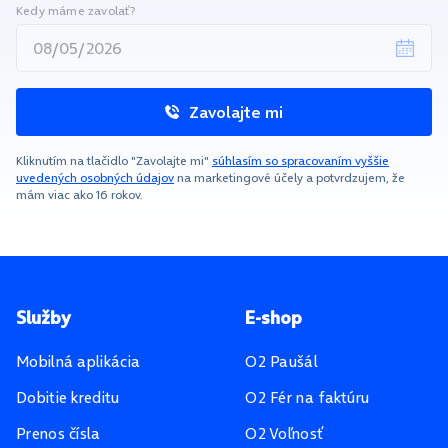
Kedy máme zavolať?
Zavolajte mi
Kliknutím na tlačidlo "Zavolajte mi"
súhlasím so spracovaním vyššie
uvedených osobných údajov
na marketingové účely a potvrdzujem, že
mám viac ako 16 rokov.
Pätička stránky
Služby
E-shop
Mobilná aplikácia
O2 Paušál
Dobitie kreditu
O2 Fér na faktúru
Prenos čísla
O2 Voľnosť