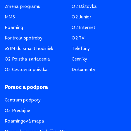
Zmena programu
O2 Dátovka
MMS
O2 Junior
Roaming
O2 Internet
Kontrola spotreby
O2 TV
eSIM do smart hodiniek
Telefóny
O2 Poistka zariadenia
Cenníky
O2 Cestovná poistka
Dokumenty
Pomoc a podpora
Centrum podpory
O2 Predajne
Roamingová mapa