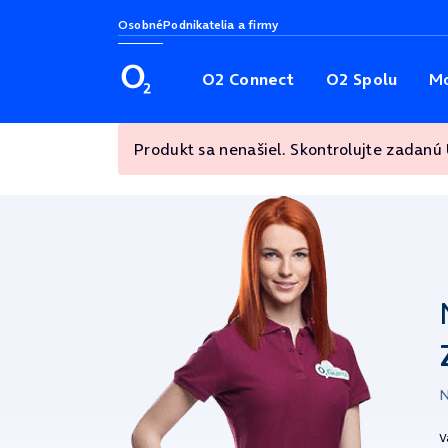
Osobné
Podnikatelia a firmy
O2 Connect
O2 Spolu
Mo
Produkt sa nenašiel. Skontrolujte zadanú
N
V