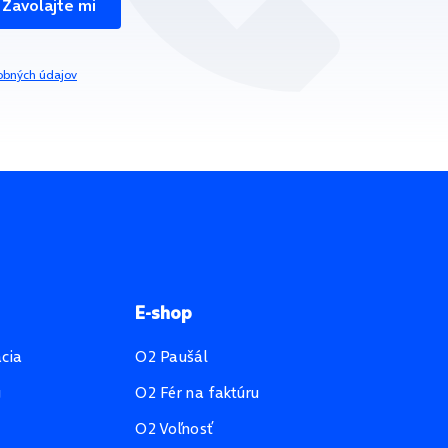
Zavolajte mi
obných údajov
E-shop
ácia
O2 Paušál
u
O2 Fér na faktúru
O2 Voľnosť