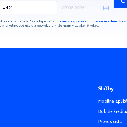
liknutím na tlačidlo "Zavolajte mi"
súhlasím so spracovaním vyššie uvedených os
a marketingové účely a potvrdzujem, že mám viac ako 16 rokov.
Služby
Mobilná aplik
Dobitie kredit
Prenos čísla