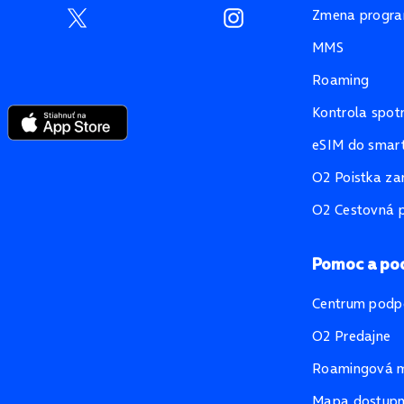
Zmena progr
MMS
Roaming
Kontrola spot
eSIM do smart
O2 Poistka za
O2 Cestovná p
Pomoc a po
Centrum podp
O2 Predajne
Roamingová 
Mapa dostupno