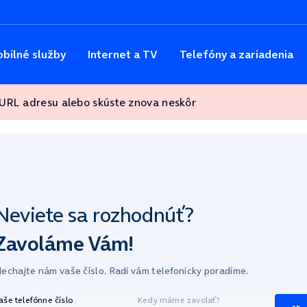
bilné služby
Internet a TV
Telefóny a zariadenia
 URL adresu alebo skúste znova neskôr
Neviete sa
rozhodnúť?
Zavoláme Vám!
echajte nám vaše číslo.
Radi vám telefonicky poradíme.
aše telefónne číslo
Kedy máme zavolať?