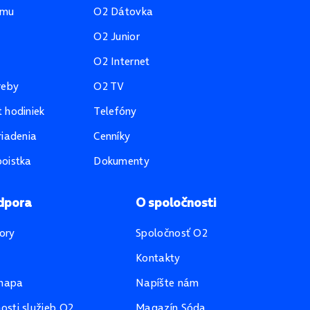
amu
O2 Dátovka
O2 Junior
O2 Internet
reby
O2 TV
 hodiniek
Telefóny
riadenia
Cenníky
oistka
Dokumenty
dpora
O spoločnosti
ory
Spoločnosť O2
Kontakty
mapa
Napíšte nám
sti služieb O2
Magazín Sóda