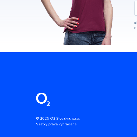
K
n
Pätička stránky
©
2026
O2 Slovakia, s.r.o.
Všetky práva vyhradené