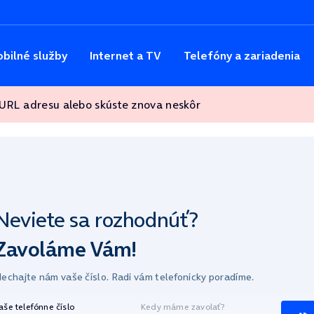
bilné služby
Internet a TV
Telefóny a zariadenia
 URL adresu alebo skúste znova neskôr
Neviete sa
rozhodnúť?
Zavoláme Vám!
echajte nám vaše číslo.
Radi vám telefonicky poradíme.
aše telefónne číslo
Kedy máme zavolať?