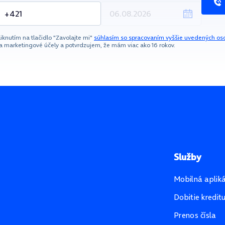
liknutím na tlačidlo "Zavolajte mi"
súhlasím so spracovaním vyššie uvedených os
a marketingové účely a potvrdzujem, že mám viac ako 16 rokov.
Služby
Mobilná aplik
Dobitie kredit
Prenos čísla