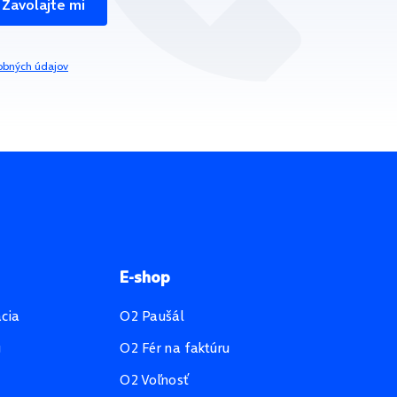
Zavolajte mi
obných údajov
E-shop
ácia
O2 Paušál
u
O2 Fér na faktúru
O2 Voľnosť