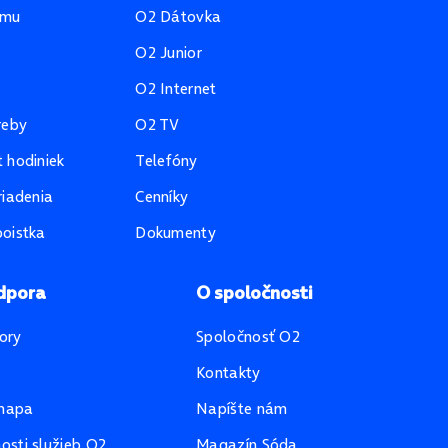
amu
O2 Dátovka
O2 Junior
O2 Internet
reby
O2 TV
 hodiniek
Telefóny
riadenia
Cenníky
oistka
Dokumenty
dpora
O spoločnosti
ory
Spoločnosť O2
Kontakty
mapa
Napíšte nám
sti služieb O2
Magazín Sóda