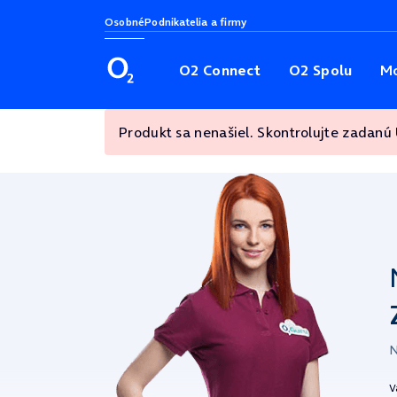
Osobné
Podnikatelia a firmy
O2 Connect
O2 Spolu
Mo
Produkt sa nenašiel. Skontrolujte zadanú
N
V