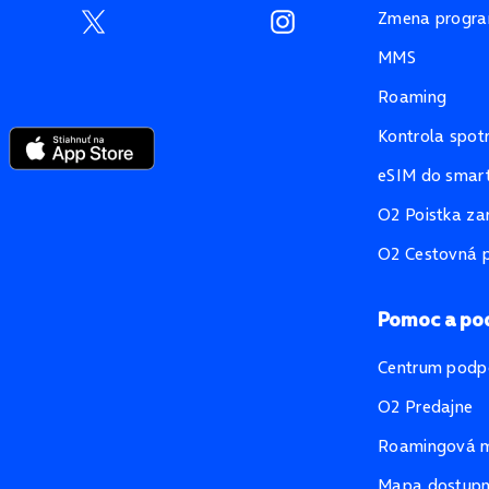
Zmena progr
MMS
Roaming
Kontrola spot
eSIM do smart
O2 Poistka za
O2 Cestovná p
Pomoc a po
Centrum podp
O2 Predajne
Roamingová 
Mapa dostupno