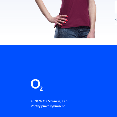
K
n
Pätička stránky
©
2026
O2 Slovakia, s.r.o.
Všetky práva vyhradené