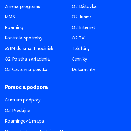
Zmena programu
O2 Dátovka
MMS
O2 Junior
Roaming
O2 Internet
Kontrola spotreby
O2 TV
eSIM do smart hodiniek
Telefóny
O2 Poistka zariadenia
Cenníky
O2 Cestovná poistka
Dokumenty
Pomoc a podpora
Centrum podpory
O2 Predajne
Roamingová mapa