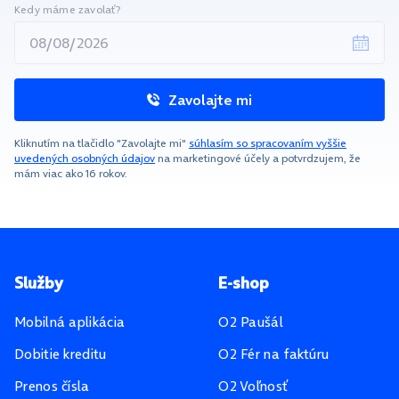
Kedy máme zavolať?
Zavolajte mi
Kliknutím na tlačidlo "Zavolajte mi"
súhlasím so spracovaním vyššie
uvedených osobných údajov
na marketingové účely a potvrdzujem, že
mám viac ako 16 rokov.
Pätička stránky
Služby
E-shop
Mobilná aplikácia
O2 Paušál
Dobitie kreditu
O2 Fér na faktúru
Prenos čísla
O2 Voľnosť