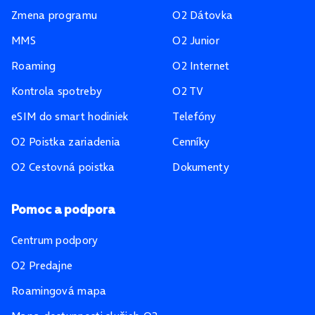
Zmena programu
O2 Dátovka
MMS
O2 Junior
Roaming
O2 Internet
Kontrola spotreby
O2 TV
eSIM do smart hodiniek
Telefóny
O2 Poistka zariadenia
Cenníky
O2 Cestovná poistka
Dokumenty
Pomoc a podpora
Centrum podpory
O2 Predajne
Roamingová mapa