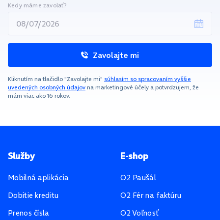
Kedy máme zavolať?
Zavolajte mi
Kliknutím na tlačidlo "Zavolajte mi"
súhlasím so spracovaním vyššie
uvedených osobných údajov
na marketingové účely a potvrdzujem, že
mám viac ako 16 rokov.
Pätička stránky
Služby
E-shop
Mobilná aplikácia
O2 Paušál
Dobitie kreditu
O2 Fér na faktúru
Prenos čísla
O2 Voľnosť