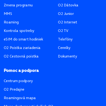
Zmena programu
O2 Dátovka
MMS
O2 Junior
Roaming
O2 Internet
Kontrola spotreby
O2 TV
eSIM do smart hodiniek
Telefóny
O2 Poistka zariadenia
Cenníky
O2 Cestovná poistka
Dokumenty
Pomoc a podpora
Centrum podpory
O2 Predajne
Roamingová mapa