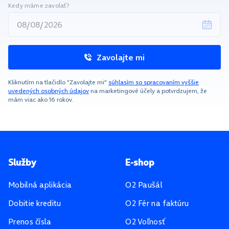
Kedy máme zavolať?
Zavolajte mi
Kliknutím na tlačidlo "Zavolajte mi"
súhlasím so spracovaním vyššie
uvedených osobných údajov
na marketingové účely a potvrdzujem, že
mám viac ako 16 rokov.
Pätička stránky
Služby
E-shop
Mobilná aplikácia
O2 Paušál
Dobitie kreditu
O2 Fér na faktúru
Prenos čísla
O2 Voľnosť