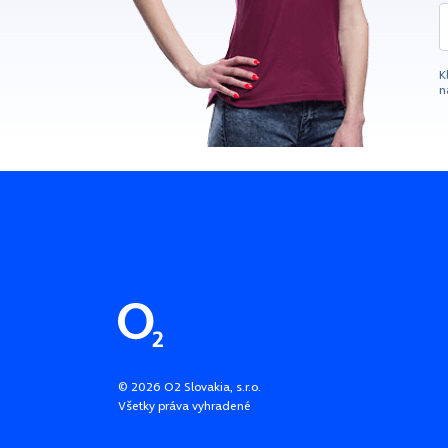
K
n
Pätička stránky
©
2026
O2 Slovakia, s.r.o.
Všetky práva vyhradené