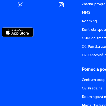
Zmena progr
MMS
Roaming
Kontrola spot
eSIM do smart
O2 Poistka za
O2 Cestovná p
Pomoc a po
Centrum podp
O2 Predajne
Roamingová 
Mapa dostupno