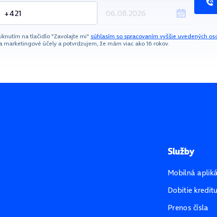
liknutím na tlačidlo "Zavolajte mi"
súhlasím so spracovaním vyššie uvedených os
a marketingové účely a potvrdzujem, že mám viac ako 16 rokov.
Služby
Mobilná aplik
Dobitie kredit
Prenos čísla