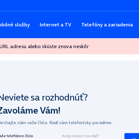
bilné služby
Internet a TV
Telefóny a zariadenia
 URL adresu alebo skúste znova neskôr
Neviete sa
rozhodnúť?
Zavoláme Vám!
echajte nám vaše číslo.
Radi vám telefonicky poradíme.
aše telefónne číslo
Kedy máme zavolať?