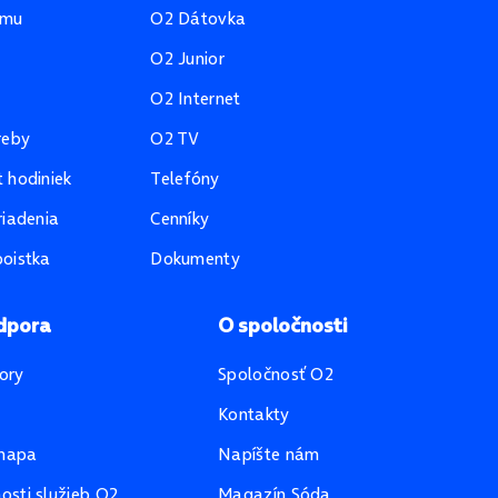
amu
O2 Dátovka
O2 Junior
O2 Internet
reby
O2 TV
 hodiniek
Telefóny
riadenia
Cenníky
oistka
Dokumenty
dpora
O spoločnosti
ory
Spoločnosť O2
Kontakty
mapa
Napíšte nám
sti služieb O2
Magazín Sóda