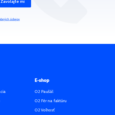
Zavolajte mi
obných údajov
E-shop
ácia
O2 Paušál
u
O2 Fér na faktúru
O2 Voľnosť