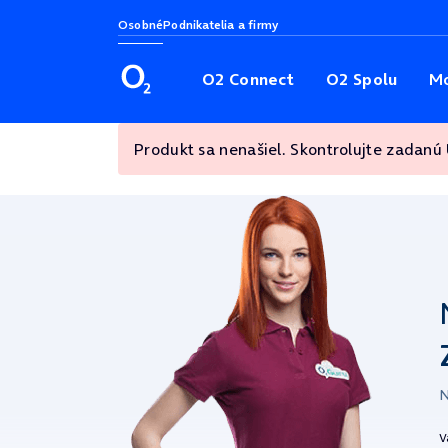
Osobné
Podnikatelia a firmy
O2 Connect
O2 Spolu
Mo
Produkt sa nenašiel. Skontrolujte zadanú
N
V