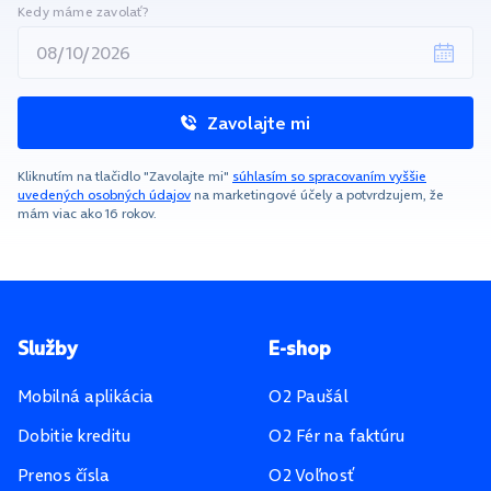
Kedy máme zavolať?
Zavolajte mi
Kliknutím na tlačidlo "Zavolajte mi"
súhlasím so spracovaním vyššie
uvedených osobných údajov
na marketingové účely a potvrdzujem, že
mám viac ako 16 rokov.
Pätička stránky
Služby
E-shop
Mobilná aplikácia
O2 Paušál
Dobitie kreditu
O2 Fér na faktúru
Prenos čísla
O2 Voľnosť