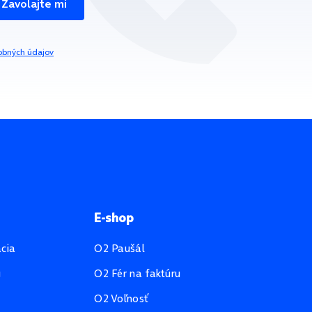
Zavolajte mi
obných údajov
E-shop
ácia
O2 Paušál
u
O2 Fér na faktúru
O2 Voľnosť