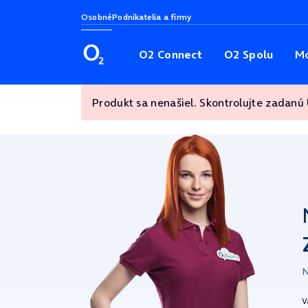
Osobné
Podnikatelia a firmy
O2 Connect
O2 Spolu
Mo
Produkt sa nenašiel. Skontrolujte zadanú
N
V