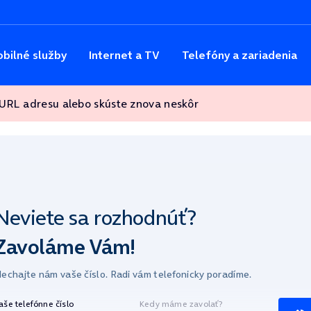
bilné služby
Internet a TV
Telefóny a zariadenia
 URL adresu alebo skúste znova neskôr
Neviete sa
rozhodnúť?
Zavoláme Vám!
echajte nám vaše číslo.
Radi vám telefonicky poradíme.
aše telefónne číslo
Kedy máme zavolať?