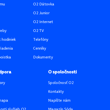
amu
O2 Dátovka
O2 Junior
O2 Internet
reby
O2 TV
 hodiniek
Telefóny
riadenia
Cenníky
oistka
Dokumenty
dpora
O spoločnosti
ory
Spoločnosť O2
Kontakty
mapa
Napíšte nám
sti služieb O2
Magazín Sóda