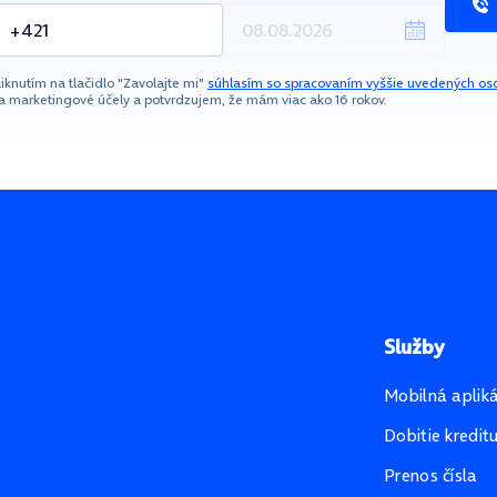
liknutím na tlačidlo "Zavolajte mi"
súhlasím so spracovaním vyššie uvedených os
a marketingové účely a potvrdzujem, že mám viac ako 16 rokov.
Služby
Mobilná aplik
Dobitie kredit
Prenos čísla