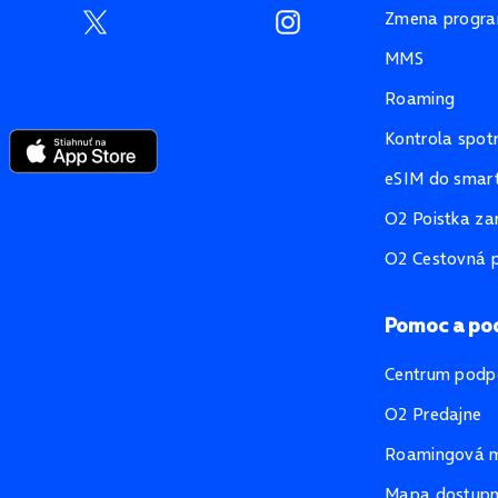
Zmena progr
MMS
Roaming
Kontrola spot
eSIM do smart
O2 Poistka za
O2 Cestovná p
Pomoc a po
Centrum podp
O2 Predajne
Roamingová 
Mapa dostupno