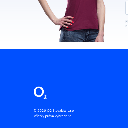
K
n
Pätička stránky
©
2026
O2 Slovakia, s.r.o.
Všetky práva vyhradené