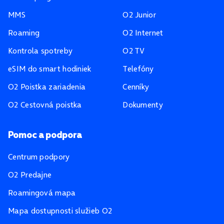
MMS
O2 Junior
Roaming
O2 Internet
Kontrola spotreby
O2 TV
eSIM do smart hodiniek
Telefóny
O2 Poistka zariadenia
Cenníky
O2 Cestovná poistka
Dokumenty
Pomoc a podpora
Centrum podpory
O2 Predajne
Roamingová mapa
Mapa dostupnosti služieb O2