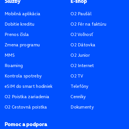
Pätička stránky
Služby
E-shop
Mobilná aplikácia
O2 Paušál
Dobitie kreditu
O2 Fér na faktúru
Prenos čísla
O2 Voľnosť
Zmena programu
O2 Dátovka
MMS
O2 Junior
Roaming
O2 Internet
Kontrola spotreby
O2 TV
eSIM do smart hodiniek
Telefóny
O2 Poistka zariadenia
Cenníky
O2 Cestovná poistka
Dokumenty
Pomoc a podpora