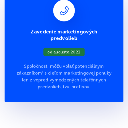
Zavedenie marketingových
predvolieb
od augusta 2022
Spoločnosti môžu volať potenciálnym
zákazníkom" s cieľom marketingovej ponuky
len z vopred vymedzených telefónnych
predvolieb, tzv. prefixov.