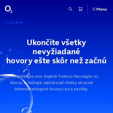
Menu
Ostatné
Ukončite všetky
nevyžiadané
hovory ešte skôr než začnú
Do O2 aplikácie sme doplnili funkciu Nevolajte mi,
ktorou si môžete zablokovať všetky otravné
telemarketingové hovory raz a navždy.