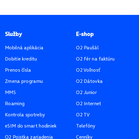
Pätička stránky
Služby
E-shop
Mobilná aplikácia
O2 Paušál
Dobitie kreditu
O2 Fér na faktúru
Prenos čísla
O2 Voľnosť
Zmena programu
O2 Dátovka
MMS
O2 Junior
Roaming
O2 Internet
Kontrola spotreby
O2 TV
eSIM do smart hodiniek
Telefóny
O2 Poistka zariadenia
Cenníky