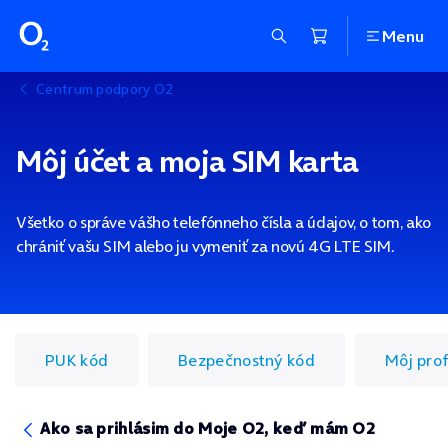
Menu
Centrum podpory O2
Môj účet a moja SIM karta
Všetko o správe vášho telefónneho čísla a údajov, o tom, ako
chrániť vašu SIM alebo ju vymeniť za novú 4G LTE SIM.
PUK kód
Bezpečnostný kód
Môj prof
Ako sa prihlásim do Moje O2, keď mám O2