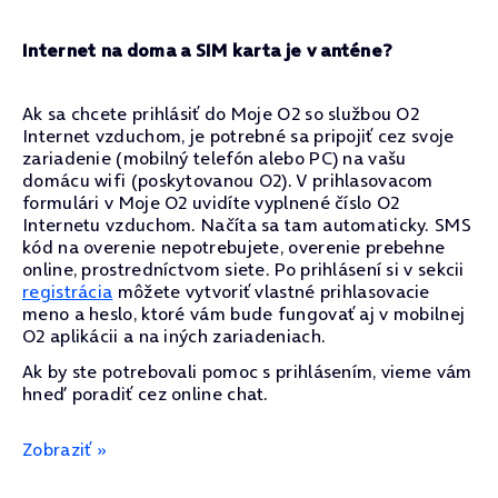
Internet na doma a SIM karta je v anténe?
Ak sa chcete prihlásiť do Moje O2 so službou O2
Internet vzduchom, je potrebné sa pripojiť cez svoje
zariadenie (mobilný telefón alebo PC) na vašu
domácu wifi (poskytovanou O2). V prihlasovacom
formulári v Moje O2 uvidíte vyplnené číslo O2
Internetu vzduchom. Načíta sa tam automaticky. SMS
kód na overenie nepotrebujete, overenie prebehne
online, prostredníctvom siete. Po prihlásení si v sekcii
registrácia
môžete vytvoriť vlastné prihlasovacie
meno a heslo, ktoré vám bude fungovať aj v mobilnej
O2 aplikácii a na iných zariadeniach.
Ak by ste potrebovali pomoc s prihlásením, vieme vám
hneď poradiť cez online chat.
Zobraziť »