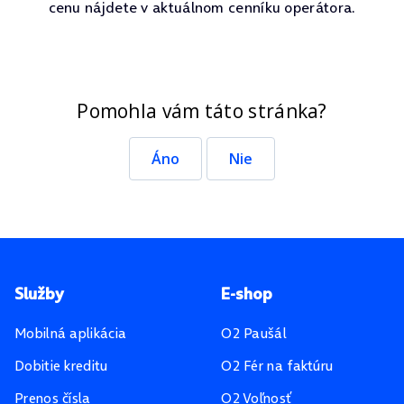
cenu nájdete v aktuálnom cenníku operátora.
Pomohla vám táto stránka?
Áno
Nie
Pätička stránky
Služby
E-shop
Mobilná aplikácia
O2 Paušál
Dobitie kreditu
O2 Fér na faktúru
Prenos čísla
O2 Voľnosť