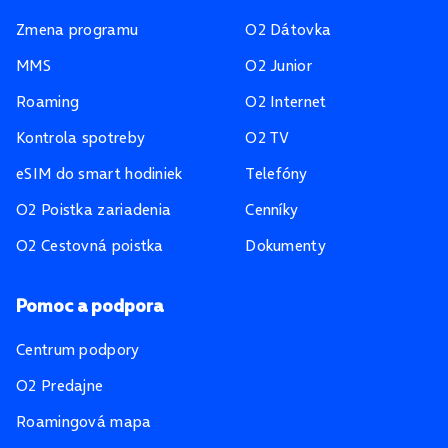
Zmena programu
O2 Dátovka
MMS
O2 Junior
Roaming
O2 Internet
Kontrola spotreby
O2 TV
eSIM do smart hodiniek
Telefóny
O2 Poistka zariadenia
Cenníky
O2 Cestovná poistka
Dokumenty
Pomoc a podpora
Centrum podpory
O2 Predajne
Roamingová mapa