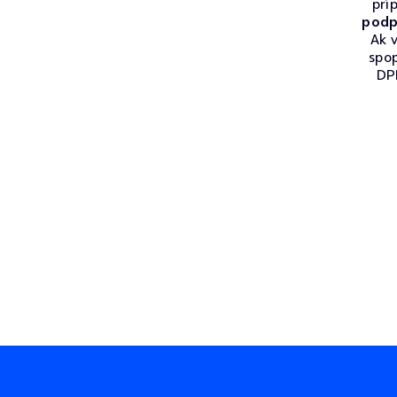
prí
podp
Ak v
spo
DPH