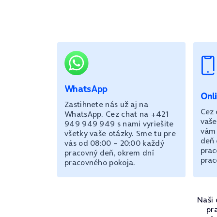
WhatsApp
Onl
Zastihnete nás už aj na
Cez 
WhatsApp. Cez chat na +421
vaše
949 949 949 s nami vyriešite
vám 
všetky vaše otázky. Sme tu pre
deň 
vás od 08:00 – 20:00 každý
prac
pracovný deň, okrem dní
prac
pracovného pokoja.
Naši 
pr