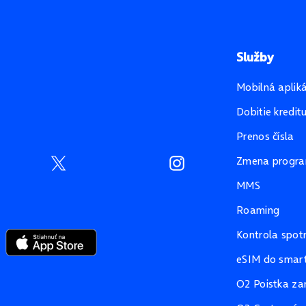
Služby
Mobilná aplik
Dobitie kredit
Prenos čísla
Zmena progr
MMS
Roaming
Kontrola spot
eSIM do smart
O2 Poistka za