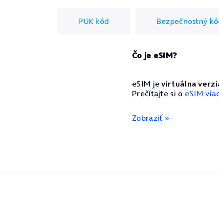
PUK kód
Bezpečnostný kó
Čo je eSIM?
eSIM je
virtuálna verzi
Prečítajte si o
eSIM via
Zobraziť »