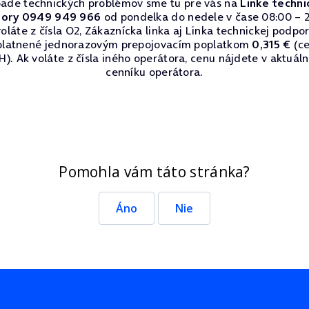
pade technických problémov sme tu pre vás na
Linke techni
ory 0949 949 966
od pondelka do nedele v čase 08:00 – 2
oláte z čísla O2, Zákaznícka linka aj Linka technickej podpo
platnené jednorazovým prepojovacím poplatkom
0,315 €
(ce
). Ak voláte z čísla iného operátora, cenu nájdete v aktuá
cenníku operátora.
Pomohla vám táto stránka?
Áno
Nie