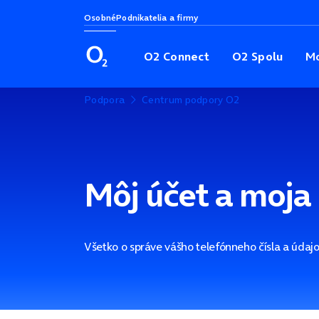
Osobné
Podnikatelia a firmy
O2 Connect
O2 Spolu
Mo
Podpora
Centrum podpory O2
Môj účet a moja
Všetko o správe vášho telefónneho čísla a údajo