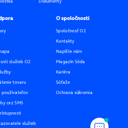
oistka
Dokumenty
dpora
O spoločnosti
ory
Spoločnosť O2
Kontakty
mapa
Napíšte nám
sti služieb O2
Magazín Sóda
lužby
Kariéra
átenie tovaru
Súťaže
e používateľov
Ochrana súkromia
žby cez SMS
rístupnosti
kazovatele služieb