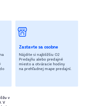
Zastavte sa osobne
 na
Nájdite si najbližšiu O2
Predajňu alebo predajné
ý
miesto a otváracie hodiny
 do
na prehľadnej mape predajní.
ôžu v
. V