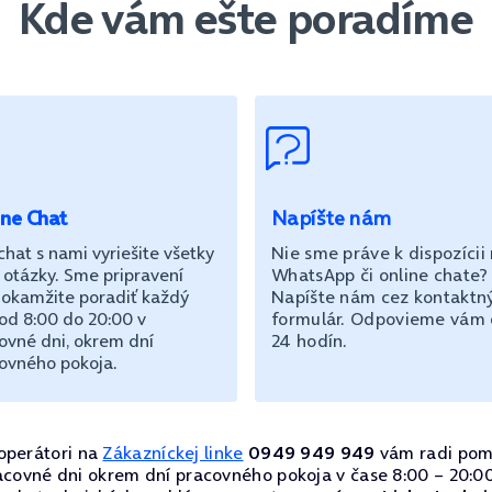
Kde vám ešte poradíme
ine Chat
Napíšte nám
chat s nami vyriešite všetky
Nie sme práve k dispozícii
 otázky. Sme pripravení
WhatsApp či online chate?
okamžite poradiť každý
Napíšte nám cez kontaktn
od 8:00 do 20:00 v
formulár. Odpovieme vám
ovné dni, okrem dní
24 hodín.
ovného pokoja.
operátori na
Zákazníckej linke
0949 949 949
vám radi pom
acovné dni okrem dní pracovného pokoja v čase 8:00 – 20:00