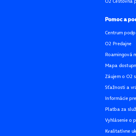
O2 Cestovná p
Pomoc a po
Centrum podp
O2 Predajne
Roamingová 
Mapa dostupno
Záujem o O2 s
Sťažnosti a vr
Informácie pr
Platba za slu
Vyhlásenie o p
Kvalitatívne u