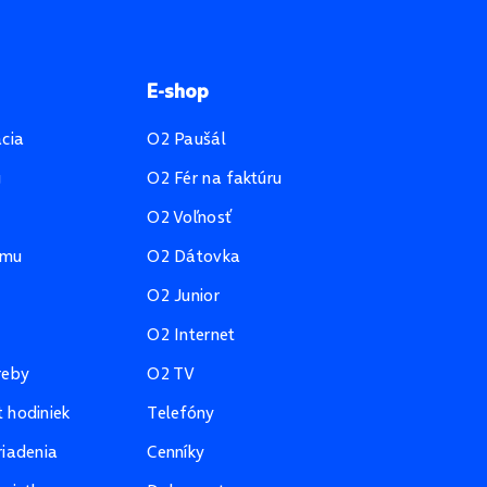
E-shop
ácia
O2 Paušál
u
O2 Fér na faktúru
O2 Voľnosť
amu
O2 Dátovka
O2 Junior
O2 Internet
reby
O2 TV
 hodiniek
Telefóny
riadenia
Cenníky