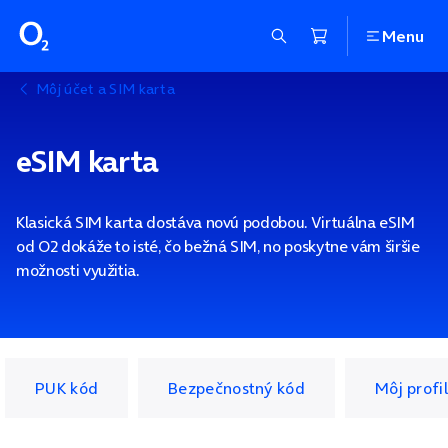
Menu
Môj účet a SIM karta
eSIM karta
Klasická SIM karta dostáva novú podobou. Virtuálna eSIM
od O2 dokáže to isté, čo bežná SIM, no poskytne vám širšie
možnosti využitia.
PUK kód
Bezpečnostný kód
Môj profil