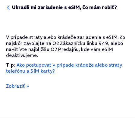
Ukradli mi zariadenie s eSIM, čo mám robiť?
V prípade straty alebo krádeže zariadenia s eSIM, čo
najskôr zavolajte na O2 Zákaznícku linku 949, alebo
navštívte najbližšiu O2 Predajňu, kde vám eSIM
deaktivujeme.
Tip:
Ako postupovať v prípade krádeže alebo straty
telefónu a SIM karty?
Zobraziť »