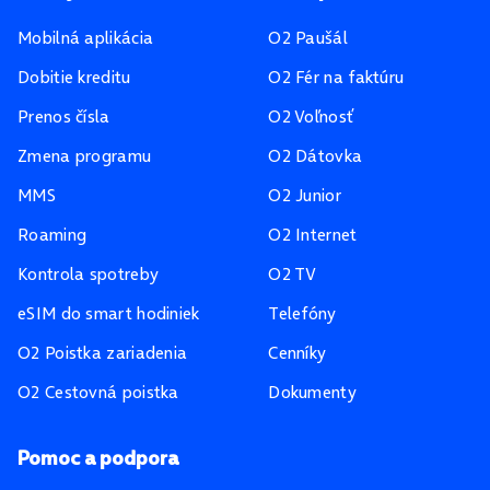
Mobilná aplikácia
O2 Paušál
Dobitie kreditu
O2 Fér na faktúru
Prenos čísla
O2 Voľnosť
Zmena programu
O2 Dátovka
MMS
O2 Junior
Roaming
O2 Internet
Kontrola spotreby
O2 TV
eSIM do smart hodiniek
Telefóny
O2 Poistka zariadenia
Cenníky
O2 Cestovná poistka
Dokumenty
Pomoc a podpora