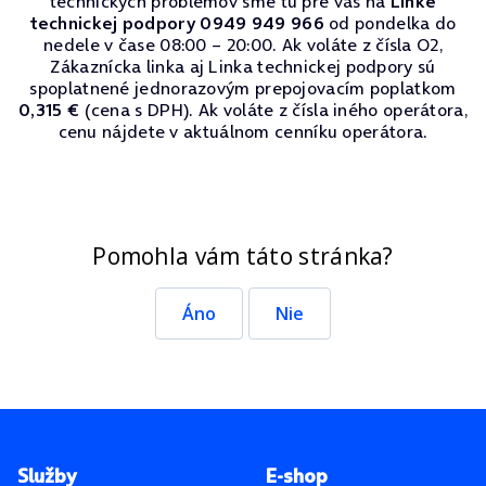
technických problémov sme tu pre vás na
Linke
technickej podpory 0949 949 966
od pondelka do
nedele v čase 08:00 – 20:00. Ak voláte z čísla O2,
Zákaznícka linka aj Linka technickej podpory sú
spoplatnené jednorazovým prepojovacím poplatkom
0,315 €
(cena s DPH). Ak voláte z čísla iného operátora,
cenu nájdete v aktuálnom cenníku operátora.
Pomohla vám táto stránka?
Áno
Nie
Pätička stránky
Služby
E-shop