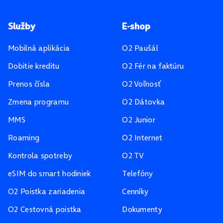
Pätička stránky
Služby
E-shop
Mobilná aplikácia
O2 Paušál
Dobitie kreditu
O2 Fér na faktúru
Prenos čísla
O2 Voľnosť
Zmena programu
O2 Dátovka
MMS
O2 Junior
Roaming
O2 Internet
Kontrola spotreby
O2 TV
eSIM do smart hodiniek
Telefóny
O2 Poistka zariadenia
Cenníky
O2 Cestovná poistka
Dokumenty