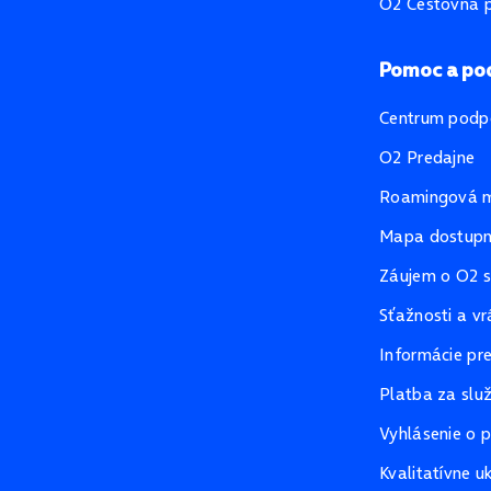
O2 Cestovná p
Pomoc a po
Centrum podp
O2 Predajne
Roamingová 
Mapa dostupno
Záujem o O2 s
Sťažnosti a vr
Informácie pr
Platba za slu
Vyhlásenie o p
Kvalitatívne u