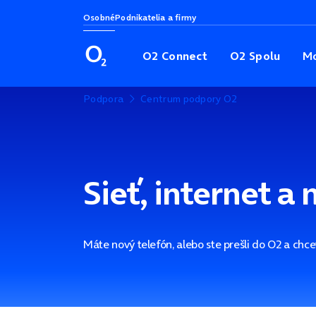
Osobné
Podnikatelia a firmy
O2 Connect
O2 Spolu
Mo
Podpora
Centrum podpory O2
Sieť, internet a
Máte nový telefón, alebo ste prešli do O2 a chce