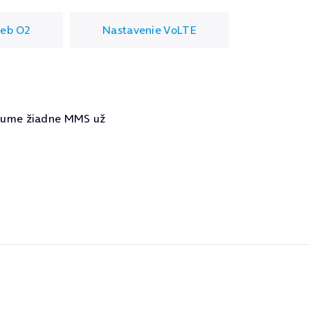
ieb O2
Nastavenie VoLTE
lbume žiadne MMS už