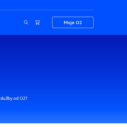
Moje O2
é služby od O2?