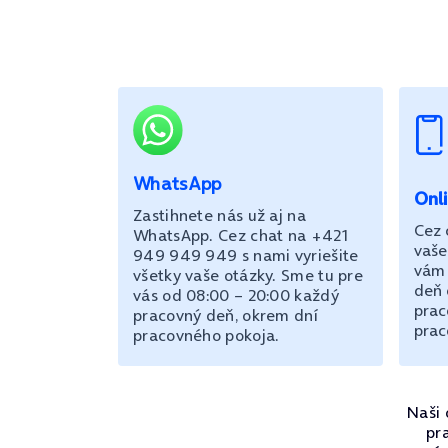
WhatsApp
Onl
Zastihnete nás už aj na
Cez 
WhatsApp. Cez chat na +421
vaše
949 949 949 s nami vyriešite
vám 
všetky vaše otázky. Sme tu pre
deň 
vás od 08:00 – 20:00 každý
prac
pracovný deň, okrem dní
prac
pracovného pokoja.
Naši 
pr