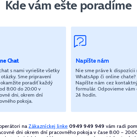
Kde vám ešte poradíme
ine Chat
Napíšte nám
chat s nami vyriešite všetky
Nie sme práve k dispozícii
 otázky. Sme pripravení
WhatsApp či online chate?
okamžite poradiť každý
Napíšte nám cez kontaktn
od 8:00 do 20:00 v
formulár. Odpovieme vám
ovné dni, okrem dní
24 hodín.
ovného pokoja.
operátori na
Zákazníckej linke
0949 949 949
vám radi pom
acovné dni okrem dní pracovného pokoja v čase 8:00 – 20:00