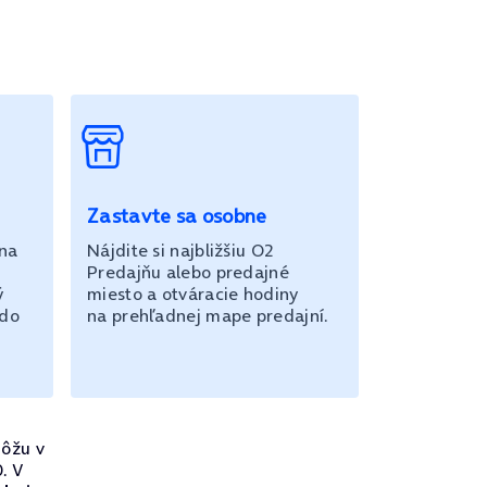
Zastavte sa osobne
 na
Nájdite si najbližšiu O2
Predajňu alebo predajné
ý
miesto a otváracie hodiny
 do
na prehľadnej mape predajní.
ôžu v
. V