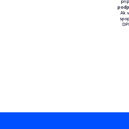
prí
podp
Ak v
spo
DPH