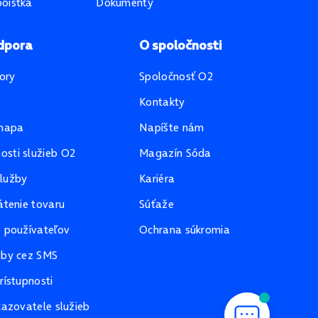
oistka
Dokumenty
dpora
O spoločnosti
ory
Spoločnosť O2
Kontakty
mapa
Napíšte nám
sti služieb O2
Magazín Sóda
lužby
Kariéra
átenie tovaru
Súťaže
e používateľov
Ochrana súkromia
žby cez SMS
rístupnosti
kazovatele služieb