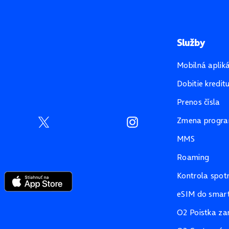
Služby
Mobilná aplik
Dobitie kredit
Prenos čísla
Zmena progr
MMS
Roaming
Kontrola spot
eSIM do smart
O2 Poistka za