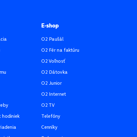
E-shop
ácia
O2 Paušál
u
O2 Fér na faktúru
O2 Voľnosť
amu
O2 Dátovka
O2 Junior
O2 Internet
reby
O2 TV
 hodiniek
Telefóny
riadenia
Cenníky