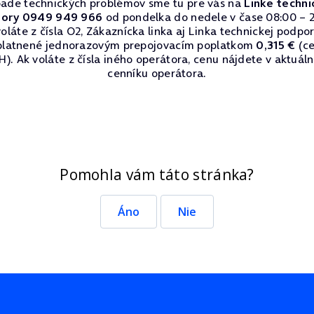
pade technických problémov sme tu pre vás na
Linke techni
ory 0949 949 966
od pondelka do nedele v čase 08:00 – 2
oláte z čísla O2, Zákaznícka linka aj Linka technickej podpo
platnené jednorazovým prepojovacím poplatkom
0,315 €
(ce
). Ak voláte z čísla iného operátora, cenu nájdete v aktuá
cenníku operátora.
Pomohla vám táto stránka?
Áno
Nie