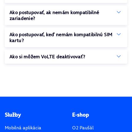
Ako postupovať, ak nemám kompatibilné
zariadenie?
Ako postupovať, keď nemám kompatibilnú SIM
kartu?
Ako si môžem VoLTE deaktivovať?
Pätička stránky
Služby
E-shop
Mobilná aplikácia
O2 Paušál