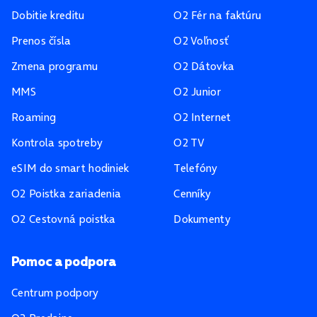
Dobitie kreditu
O2 Fér na faktúru
Prenos čísla
O2 Voľnosť
Zmena programu
O2 Dátovka
MMS
O2 Junior
Roaming
O2 Internet
Kontrola spotreby
O2 TV
eSIM do smart hodiniek
Telefóny
O2 Poistka zariadenia
Cenníky
O2 Cestovná poistka
Dokumenty
Pomoc a podpora
Centrum podpory