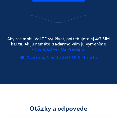
Aby ste mohli VoLTE využívať, potrebujete
aj 4G SIM
kartu
. Ak ju nemáte,
zadarmo
vám ju vymeníme
v ktorejkoľvek O2 Predajni.
Overte si, či máte 4G LTE SIM kartu
Otázky a odpovede