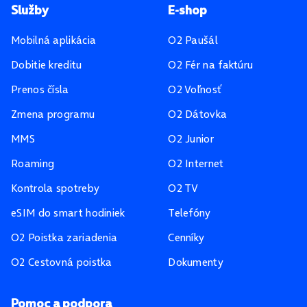
Pätička stránky
Služby
E-shop
Mobilná aplikácia
O2 Paušál
Dobitie kreditu
O2 Fér na faktúru
Prenos čísla
O2 Voľnosť
Zmena programu
O2 Dátovka
MMS
O2 Junior
Roaming
O2 Internet
Kontrola spotreby
O2 TV
eSIM do smart hodiniek
Telefóny
O2 Poistka zariadenia
Cenníky
O2 Cestovná poistka
Dokumenty
Pomoc a podpora