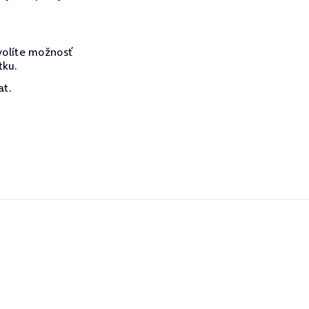
volíte možnosť
tku.
at.