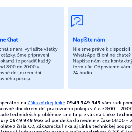
ine Chat
Napíšte nám
chat s nami vyriešite všetky
Nie sme práve k dispozícii
 otázky. Sme pripravení
WhatsApp či online chate?
okamžite poradiť každý
Napíšte nám cez kontaktn
od 8:00 do 20:00 v
formulár. Odpovieme vám
ovné dni, okrem dní
24 hodín.
ovného pokoja.
operátori na
Zákazníckej linke
0949 949 949
vám radi pom
acovné dni okrem dní pracovného pokoja v čase 8:00 – 20:00
pade technických problémov sme tu pre vás na
Linke techni
ory 0949 949 966
od pondelka do nedele v čase 08:00 – 2
oláte z čísla O2, Zákaznícka linka aj Linka technickej podpo
platnené jednorazovým prepojovacím poplatkom
0,315 €
(ce