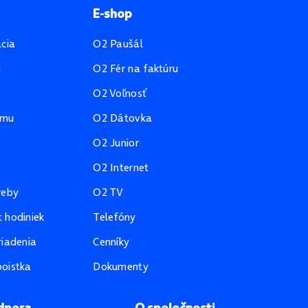
E-shop
ácia
O2 Paušál
u
O2 Fér na faktúru
O2 Voľnosť
amu
O2 Dátovka
O2 Junior
O2 Internet
reby
O2 TV
 hodiniek
Telefóny
riadenia
Cenníky
oistka
Dokumenty
dpora
O spoločnosti