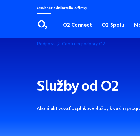
Osobné
Podnikatelia a firmy
O2 Connect
O2 Spolu
Mo
Podpora
Centrum podpory O2
Služby od O2
Ako si aktivovať doplnkové služby k vašim progr