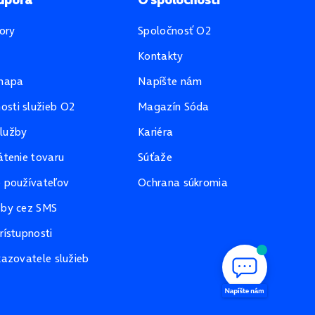
ory
Spoločnosť O2
Kontakty
mapa
Napíšte nám
sti služieb O2
Magazín Sóda
lužby
Kariéra
átenie tovaru
Súťaže
e používateľov
Ochrana súkromia
žby cez SMS
rístupnosti
kazovatele služieb