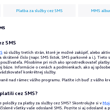
Platba za služby cez SMS
MMS alb
SMS
cez SMS
MS
sú služby tretích strán, ktoré je možné zakúpiť, alebo akti
skrátené číslo (napr. SMS lístok, SMS parkovné a i.). Tieto 
 používateľa. Pôsobíme pri nich ako sprostredkovateľ platb
ej báze. Informácie o cenách a podmienkach, ako aj spôsobe
vádzkovateľ konkrétnej služby.
vané nad rámec vášho programu. Platíte ich buď z vášho kre
 platili cez SMS?
re položky za platby za služby cez SMS? Skontrolujte si v
Moj
číslené všetky vaše odoslané SMS. Pozrite si aj odoslané a 