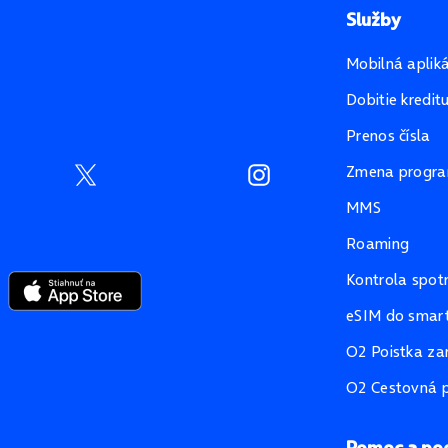
Služby
Mobilná aplik
Dobitie kredit
Prenos čísla
Zmena progr
MMS
Roaming
Kontrola spot
eSIM do smart
O2 Poistka za
O2 Cestovná p
Pomoc a po