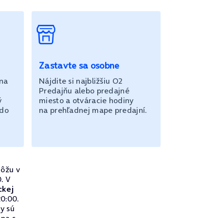
Zastavte sa osobne
 na
Nájdite si najbližšiu O2
Predajňu alebo predajné
ý
miesto a otváracie hodiny
 do
na prehľadnej mape predajní.
ôžu v
. V
ckej
0:00.
ry sú
na s