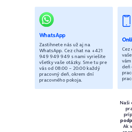
WhatsApp
Onl
Zastihnete nás už aj na
Cez 
WhatsApp. Cez chat na +421
vaše
949 949 949 s nami vyriešite
vám 
všetky vaše otázky. Sme tu pre
deň 
vás od 08:00 – 20:00 každý
prac
pracovný deň, okrem dní
prac
pracovného pokoja.
Naši 
pr
prí
podp
Ak v
spo