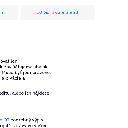
um
O2 Guru vám poradí
vovať len
služby účtujeme, iba ak
y. Môžu byť jednorazové,
 aktivácie a
ditu, alebo ich nájdete
e O2
podrobný výpis
prijaté správy vo vašom